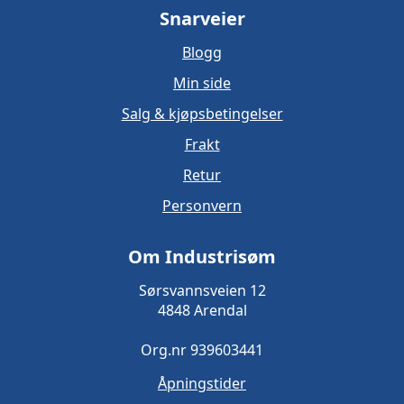
Snarveier
Blogg
Min side
Salg & kjøpsbetingelser
Frakt
Retur
Personvern
Om Industrisøm
Sørsvannsveien 12
4848 Arendal
Org.nr 939603441
Åpningstider