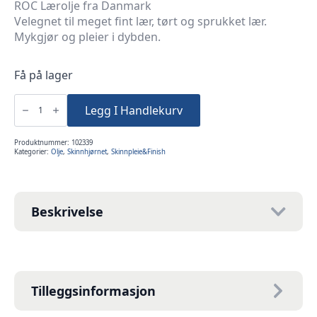
ROC Lærolje fra Danmark
Velegnet til meget fint lær, tørt og sprukket lær.
Mykgjør og pleier i dybden.
Få på lager
Lærolje
1/4
Legg I Handlekurv
liter
Gyllen
ROC
antall
Produktnummer:
102339
Kategorier:
Olje
,
Skinnhjørnet
,
Skinnpleie&Finish
Beskrivelse
Tilleggsinformasjon