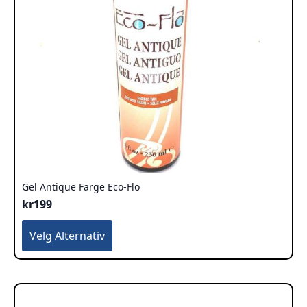
Gel Antique Farge Eco-Flo
kr
199
Dette
Velg Alternativ
produktet
har
flere
varianter.
Alternativene