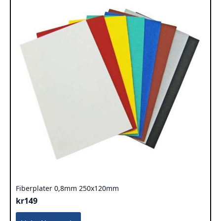
kan
velges
på
produktsiden
Fiberplater 0,8mm 250x120mm
kr
149
Dette