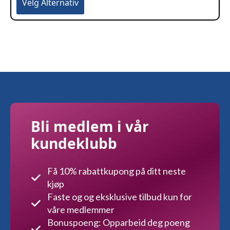
Velg Alternativ
produktet
har
flere
varianter.
Alternativene
kan
velges
på
produktsiden
Bli medlem i vår
kundeklubb
Få 10% rabattkupong på ditt neste
kjøp
Faste og og eksklusive tilbud kun for
våre medlemmer
Bonuspoeng: Opparbeid deg poeng