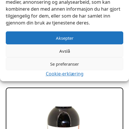
medier, annonsering og analysearbeid, som kan
kombinere den med annen informasjon du har gjort
tilgjengelig for dem, eller som de har samlet inn
gjennom din bruk av tjenestene deres.
Aksepter
Firkantet lærsnor 2,6x3mm hel rull 25m
Avslå
kr
459
Se preferanser
Dette
Velg Alternativ
produktet
Cookie-erklæring
har
flere
varianter.
Alternativene
kan
velges
på
produktsiden