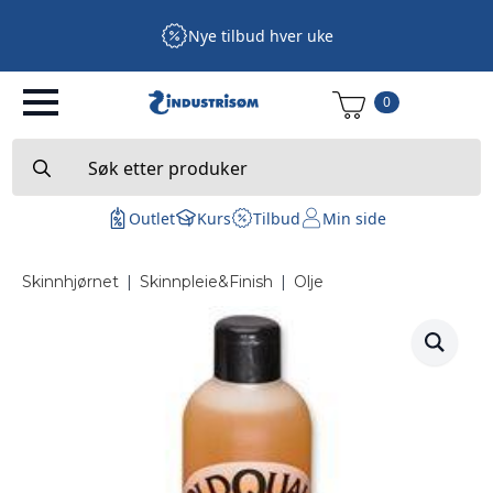
Nye tilbud hver uke
0
Search
for:
Outlet
Kurs
Tilbud
Min side
Skinnhjørnet
|
Skinnpleie&Finish
|
Olje