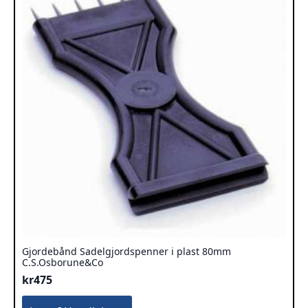
Gjordebånd Sadelgjordspenner i plast 80mm
C.S.Osborune&Co
kr
475