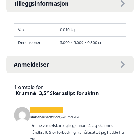
Tilleggsinformasjon
Vekt
0.010 kg
Dimensjoner
5.000 × 5.000 × 0.300 cm
Anmeldelser
1 omtale for
Krumnål 3,5″ Skarpslipt for skinn
Morten
(bekreftet eier)
–
28. mai 2026
Denne var sylskarp, glir gjennom 4 lag skai med
håndkraft. Stor forbedring fra nålesettet jeg hadde fra
før.