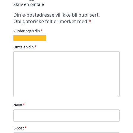
Skriv en omtale
Din e-postadresse vil ikke bli publisert.
Obligatoriske felt er merket med
*
Vurderingen din
*
1
2
3
4
5
av
av
av
av
av
Omtalen din
*
5
5
5
5
5
stjerner
stjerner
stjerner
stjerner
stjerner
Navn
*
E-post
*