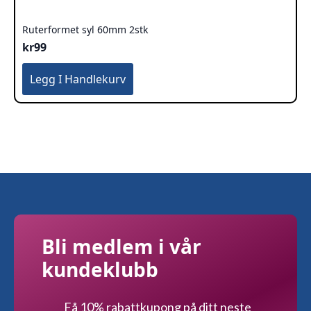
Ruterformet syl 60mm 2stk
kr
99
Legg I Handlekurv
Bli medlem i vår
kundeklubb
Få 10% rabattkupong på ditt neste