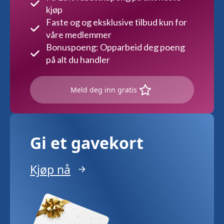
kjøp
Faste og og eksklusive tilbud kun for
våre medlemmer
Bonuspoeng: Opparbeid deg poeng
på alt du handler
Meld deg inn gratis
Gi et gavekort
Kjøp nå