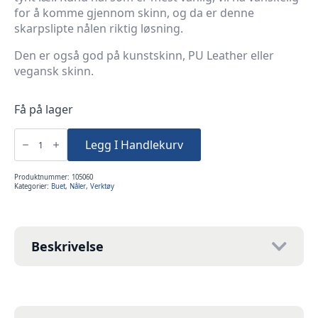
for å komme gjennom skinn, og da er denne
skarpslipte nålen riktig løsning.
Den er også god på kunstskinn, PU Leather eller
vegansk skinn.
Få på lager
Krumnål
3,5"
Legg I Handlekurv
Skarpslipt
for
skinn
antall
Produktnummer:
105060
Kategorier:
Buet
,
Nåler
,
Verktøy
Beskrivelse