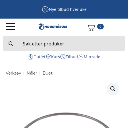
Nye tilbud hver uke
0
Search
for:
Outlet
Kurs
Tilbud
Min side
Verktøy
|
Nåler
|
Buet