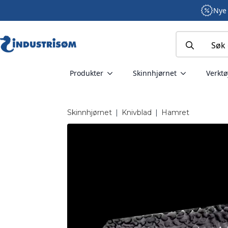
Nye 
Search
for:
Produkter
Skinnhjørnet
Verktø
Skinnhjørnet
|
Knivblad
|
Hamret