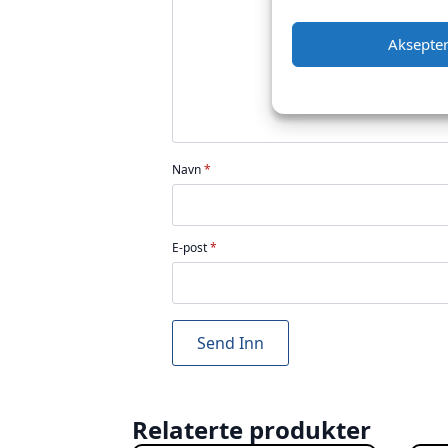
stjerner
stjerner
stjerner
stjerner
stjerner
Aksepte
Navn
*
E-post
*
Relaterte produkter