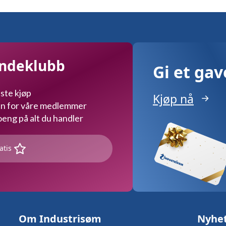
kan
velges
på
produktsiden
undeklubb
Gi et ga
ste kjøp
Kjøp nå
kun for våre medlemmer
ng på alt du handler
atis
Om Industrisøm
Nyhe