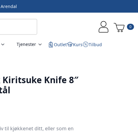
i Arendal
0
Tjenester
Outlet
Kurs
Tilbud
 Kiritsuke Knife 8″
tål
til kjøkkenet ditt, eller som en