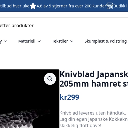
tilbud hver uke
4,8 av 5 stjerner fra over 200 kunder
Butikk 
y
Materiell
Tekstiler
Skumplast & Polstring
Knivblad Japansk
205mm hamret s
kr
299
Knivblad leveres uten håndtak.
Lag din egen Japanske Kokkekniv 
skikkelig flott gave!