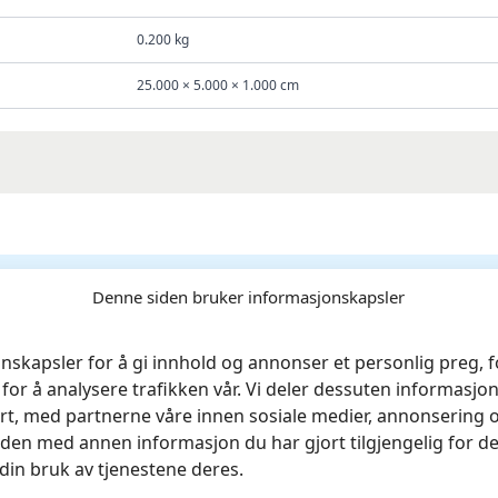
0.200 kg
25.000 × 5.000 × 1.000 cm
Denne siden bruker informasjonskapsler
ansk Kiritsuke Knife 8″ 205mm hamret stål»
nskapsler for å gi innhold og annonser et personlig preg, fo
rt.
Obligatoriske felt er merket med
*
for å analysere trafikken vår. Vi deler dessuten informasj
rt, med partnerne våre innen sosiale medier, annonsering 
en med annen informasjon du har gjort tilgjengelig for de
din bruk av tjenestene deres.