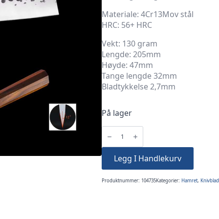
Materiale: 4Cr13Mov stål
HRC: 56+ HRC
Vekt: 130 gram
Lengde: 205mm
Høyde: 47mm
Tange lengde 32mm
Bladtykkelse 2,7mm
På lager
Knivblad
Japansk
Kiritsuke
Knife
8"
Legg I Handlekurv
205mm
hamret
stål
antall
Produktnummer:
104735
Kategorier:
Hamret
,
Knivblad