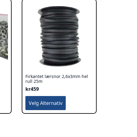
Firkantet lærsnor 2,6x3mm hel
rull 25m
kr
459
Dette
Velg Alternativ
produktet
har
flere
varianter.
Alternativene