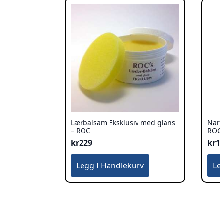
Lærbalsam Eksklusiv med glans
Nar
– ROC
RO
kr
229
kr
Legg I Handlekurv
L