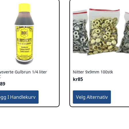
vsverte Gulbrun 1/4 liter
Nitter 9x9mm 100stk
C
kr
85
189
Dette
egg I Handlekurv
Velg Alternativ
produktet
har
flere
varianter.
Alternativene