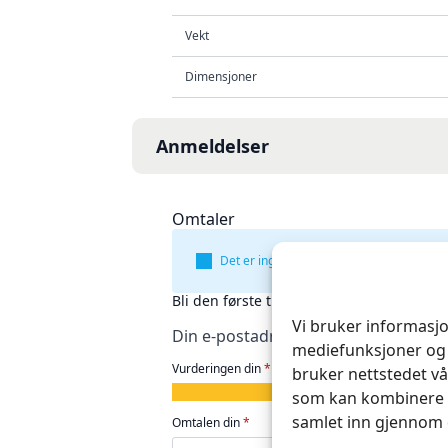
Vekt
Dimensjoner
Anmeldelser
Omtaler
Det er ingen omtaler ennå.
Bli den første til å omtale «Knivblad Jap
Vi bruker informasjo
Din e-postadresse vil ikke bli publise
mediefunksjoner og 
Vurderingen din
*
bruker nettstedet vå
1
2
3
4
5
som kan kombinere d
av
av
av
av
av
samlet inn gjennom 
Omtalen din
*
5
5
5
5
5