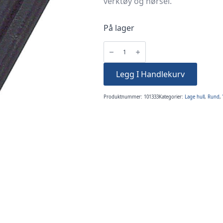
verktøy og hørsel.
På lager
Hullpipe
1mm
antall
Legg I Handlekurv
Produktnummer:
101333
Kategorier:
Lage hull
,
Rund
,