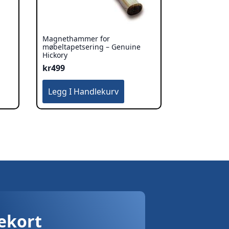
Magnethammer for
møbeltapetsering – Genuine
Hickory
kr
499
Legg I Handlekurv
vekort