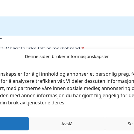
»
rt.
Obligatoriske felt er merket med
*
Denne siden bruker informasjonskapsler
nskapsler for å gi innhold og annonser et personlig preg, fo
for å analysere trafikken vår. Vi deler dessuten informasj
rt, med partnerne våre innen sosiale medier, annonsering 
en med annen informasjon du har gjort tilgjengelig for de
din bruk av tjenestene deres.
r
Avslå
Se