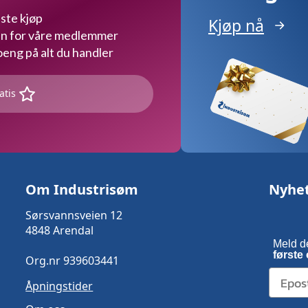
ste kjøp
Kjøp nå
kun for våre medlemmer
ng på alt du handler
atis
Om Industrisøm
Nyhe
Sørsvannsveien 12
4848 Arendal
Meld d
første 
Org.nr 939603441
Åpningstider