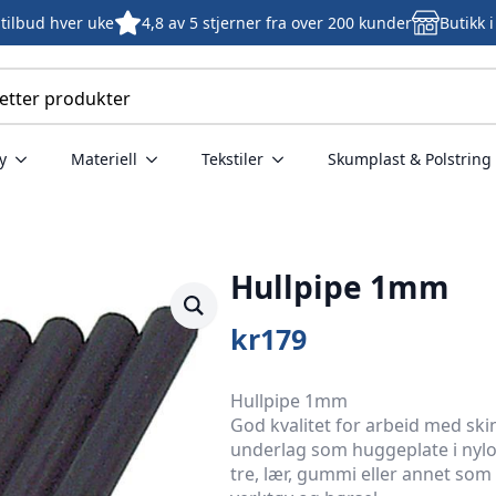
tilbud hver uke
4,8 av 5 stjerner fra over 200 kunder
Butikk 
y
Materiell
Tekstiler
Skumplast & Polstring
Hullpipe 1mm
kr
179
Hullpipe 1mm
God kvalitet for arbeid med sk
underlag som huggeplate i nylo
tre, lær, gummi eller annet som