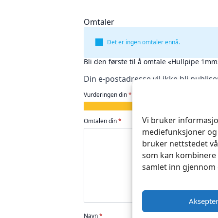
Omtaler
Det er ingen omtaler ennå.
Bli den første til å omtale «Hullpipe 1mm
Din e-postadresse vil ikke bli publise
Vurderingen din
*
1
2
3
4
5
av
av
av
av
av
Vi bruker informasjo
Omtalen din
*
5
5
5
5
5
mediefunksjoner og 
stjerner
stjerner
stjerner
stjerner
stjerner
bruker nettstedet vå
som kan kombinere d
samlet inn gjennom 
Aksepte
Navn
*