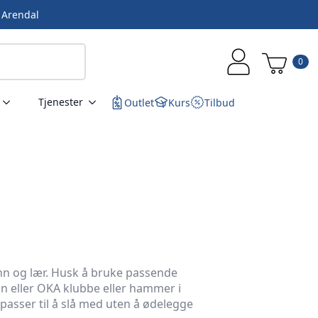
i Arendal
0
Tjenester
Outlet
Kurs
Tilbud
inn og lær. Husk å bruke passende
n eller OKA klubbe eller hammer i
 passer til å slå med uten å ødelegge