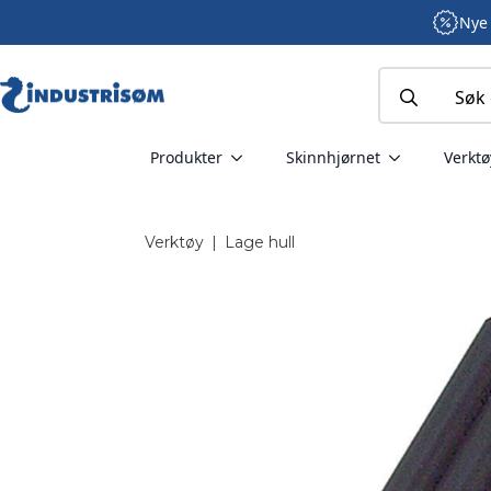
Nye 
Search
for:
Produkter
Skinnhjørnet
Verktø
Verktøy
|
Lage hull