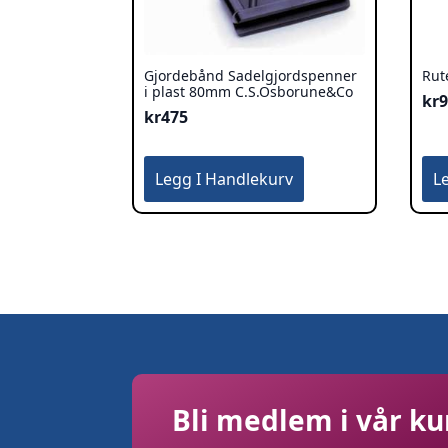
Gjordebånd Sadelgjordspenner
Rut
i plast 80mm C.S.Osborune&Co
kr
kr
475
Legg I Handlekurv
L
Bli medlem i vår k