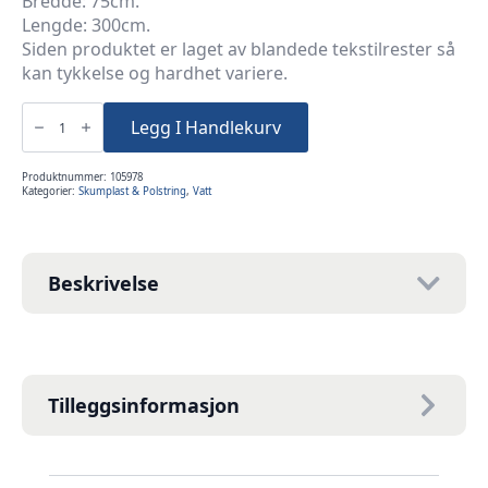
Bredde: 75cm.
Lengde: 300cm.
Siden produktet er laget av blandede tekstilrester så
kan tykkelse og hardhet variere.
Gråvatt
75x100cm
Legg I Handlekurv
800gram
Blåvatt
Iwo
3meter
Produktnummer:
105978
RULL
Kategorier:
Skumplast & Polstring
,
Vatt
antall
Beskrivelse
Tilleggsinformasjon