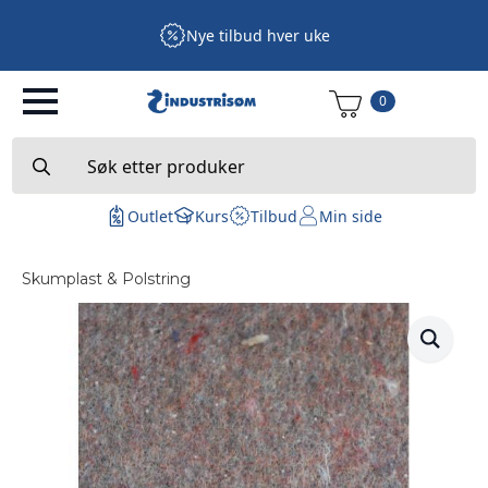
Nye tilbud hver uke
0
Search
for:
Outlet
Kurs
Tilbud
Min side
Skumplast & Polstring