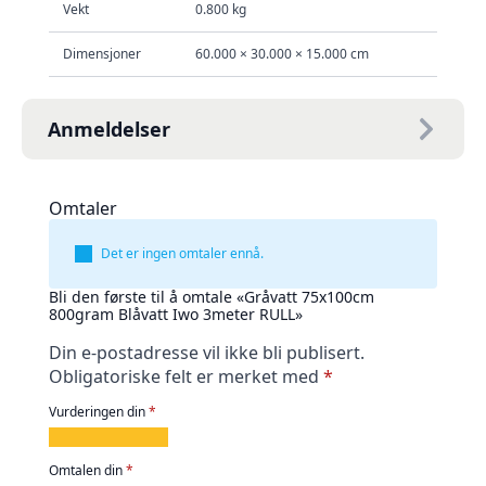
Vekt
0.800 kg
Dimensjoner
60.000 × 30.000 × 15.000 cm
Anmeldelser
Omtaler
Det er ingen omtaler ennå.
Bli den første til å omtale «Gråvatt 75x100cm
800gram Blåvatt Iwo 3meter RULL»
Din e-postadresse vil ikke bli publisert.
Obligatoriske felt er merket med
*
Vurderingen din
*
1
2
3
4
5
av
av
av
av
av
Omtalen din
*