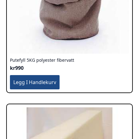
Putefyll 5KG polyester fibervatt
kr
990
Legg I Handlekurv