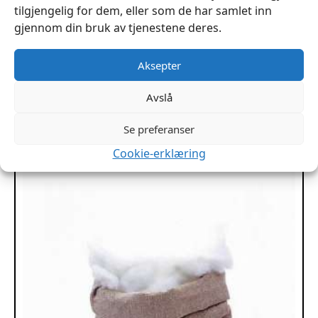
tilgjengelig for dem, eller som de har samlet inn
gjennom din bruk av tjenestene deres.
Labyrinth 200x120x3cm pr hel plate
Aksepter
kr
2,299
Avslå
Legg I Handlekurv
Se preferanser
Cookie-erklæring