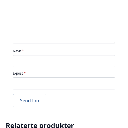
stjerner
stjerner
stjerner
stjerner
stjerner
Navn
*
E-post
*
Relaterte produkter