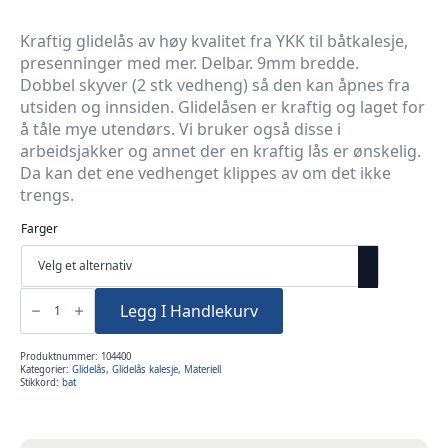
Kraftig glidelås av høy kvalitet fra YKK til båtkalesje,
presenninger med mer. Delbar. 9mm bredde.
Dobbel skyver (2 stk vedheng) så den kan åpnes fra
utsiden og innsiden. Glidelåsen er kraftig og laget for
å tåle mye utendørs. Vi bruker også disse i
arbeidsjakker og annet der en kraftig lås er ønskelig.
Da kan det ene vedhenget klippes av om det ikke
trengs.
Farger
Glidelås
9mm
Legg I Handlekurv
Kalesje
delbar
55cm
antall
Produktnummer:
104400
Kategorier:
Glidelås
,
Glidelås kalesje
,
Materiell
Stikkord:
bat