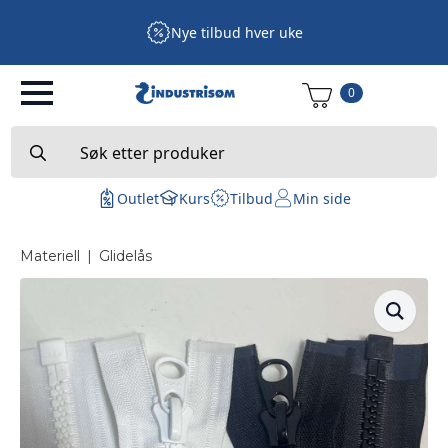
Nye tilbud hver uke
0
Search
for:
Outlet
Kurs
Tilbud
Min side
Materiell
|
Glidelås