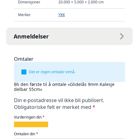
Dimensjoner
20.000 × 5.000 × 2.000 cm
Merker
YKK
Anmeldelser
Omtaler
Det er ingen omtaler ennå.
Bli den første til å omtale «Glidelås 9mm Kalesje
delbar 55cm»
Din e-postadresse vil ikke bli publisert.
Obligatoriske felt er merket med
*
Vurderingen din
*
1
2
3
4
5
av
av
av
av
av
Omtalen din
*
5
5
5
5
5