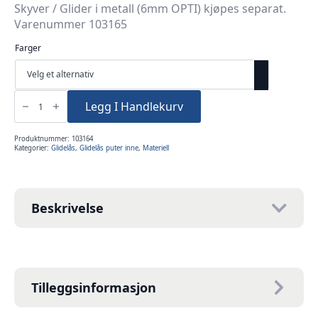
Skyver / Glider i metall (6mm OPTI) kjøpes separat.
Varenummer 103165
Farger
Glidelås
6mm
Legg I Handlekurv
OPTI
metervare
S60
antall
Produktnummer:
103164
Kategorier:
Glidelås
,
Glidelås puter inne
,
Materiell
Beskrivelse
Tilleggsinformasjon