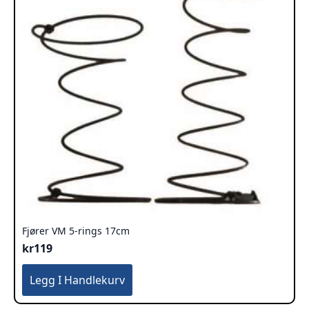
Fjører VM 5-rings 17cm
kr
119
Legg I Handlekurv