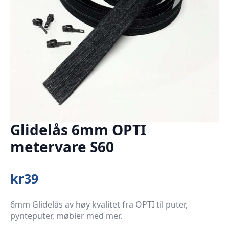
Glidelås 6mm OPTI
metervare S60
kr
39
6mm Glidelås av høy kvalitet fra OPTI til puter,
pynteputer, møbler med mer.