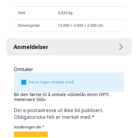
Vekt
0.020 kg
Dimensjoner
15.000 × 3.000 × 2.000 cm
Anmeldelser
Omtaler
Det er ingen omtaler ennå.
Bli den første til å omtale «Glidelås 6mm OPTI
metervare S60»
Din e-postadresse vil ikke bli publisert.
Obligatoriske felt er merket med
*
Vurderingen din
*
1
2
3
4
5