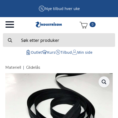
Nye tilbud hver uke
0
Search
for:
Outlet
Kurs
Tilbud
Min side
Materiell
|
Glidelås