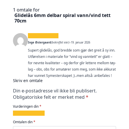
1 omtale for
Glidelås 6mm delbar spiral vann/vind tett
70cm
Inge Østergaard
(bekreftet eier)
–
19. januar 2026
Supert glidelås, god bredde som gjør det greit å sy inn.
Utførelsen i materiale for “vind og vanntett” er glatt –
for nevnte kvaliteter – og derfor glir lettere mellom tøy-
lag – obs, obs for amatører som meg, som ikke akkurat
har vunnet Symesterskapet ;)..men altså: anbefales !
Skriv en omtale
Din e-postadresse vil ikke bli publisert.
Obligatoriske felt er merket med
*
Vurderingen din
*
1
2
3
4
5
av
av
av
av
av
Omtalen din
*
5
5
5
5
5