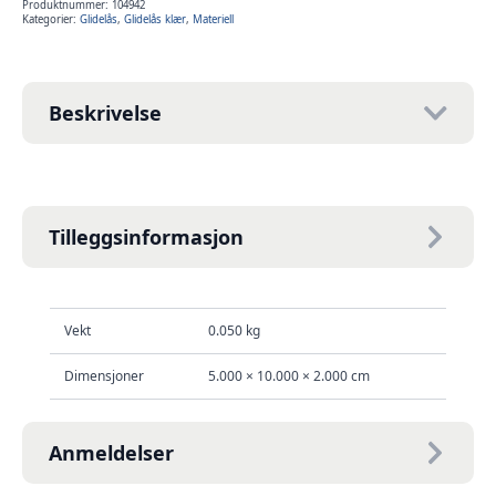
tett
Produktnummer:
104942
70cm
Kategorier:
Glidelås
,
Glidelås klær
,
Materiell
antall
Beskrivelse
Tilleggsinformasjon
Vekt
0.050 kg
Dimensjoner
5.000 × 10.000 × 2.000 cm
Anmeldelser