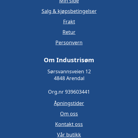
Min side
Salg & kjøpsbetingelser
Frakt
Retur
Personvern
Om Industrisøm
Sørsvannsveien 12
4848 Arendal
Org.nr 939603441
Åpningstider
Om oss
Kontakt oss
Vår butikk