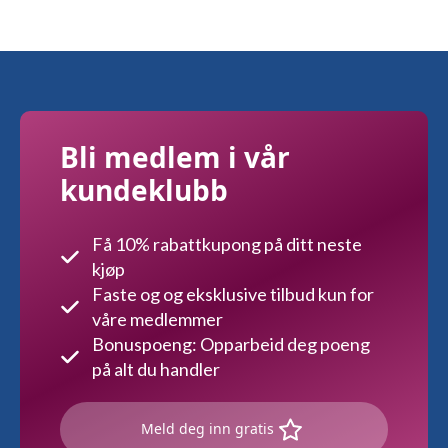
Bli medlem i vår
kundeklubb
Få 10% rabattkupong på ditt neste
kjøp
Faste og og eksklusive tilbud kun for
våre medlemmer
Bonuspoeng: Opparbeid deg poeng
på alt du handler
Meld deg inn gratis