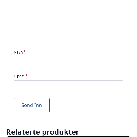
stjerner
stjerner
stjerner
stjerner
stjerner
Navn
*
E-post
*
Relaterte produkter