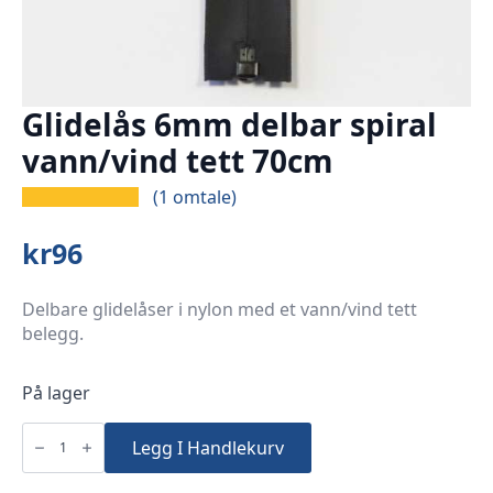
Glidelås 6mm delbar spiral
vann/vind tett 70cm
(
1
omtale)
kr
96
Delbare glidelåser i nylon med et vann/vind tett
belegg.
På lager
Glidelås
6mm
Legg I Handlekurv
delbar
spiral
vann/vind