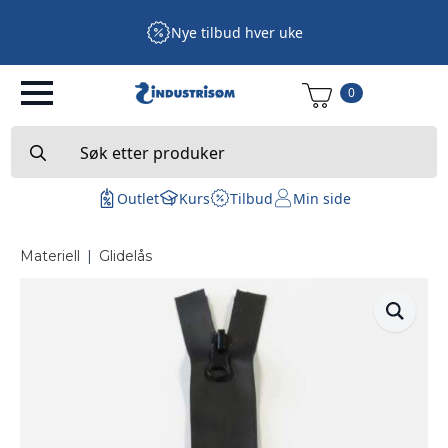
Nye tilbud hver uke
0
Search
for:
Outlet
Kurs
Tilbud
Min side
Materiell
|
Glidelås