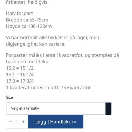
firkantet, heldigvis.
Halv forpart
Bredde ca 55-75cm
Høyde ca 100-120cm
Vi har normalt alle tykkelser på lager, men
tilgjengelighet kan variere.
Forparter måles i antall kvadratfot, og stemples på
baksiden med feks
15.2 = 15 1/2
16.1 = 16 1/4
17.3 = 17 3/4
1 kvaderatmeter = ca 10,75 kvadratfot
Size
Forpart
Natur
Legg I Handlekurv
-
Halv
forpart