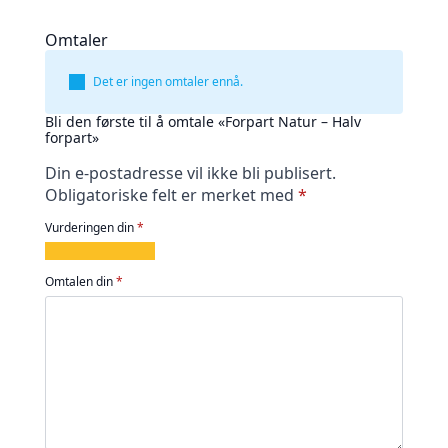
Omtaler
Det er ingen omtaler ennå.
Bli den første til å omtale «Forpart Natur – Halv
forpart»
Din e-postadresse vil ikke bli publisert.
Obligatoriske felt er merket med
*
Vurderingen din
*
1
2
3
4
5
av
av
av
av
av
Omtalen din
*
5
5
5
5
5
stjerner
stjerner
stjerner
stjerner
stjerner