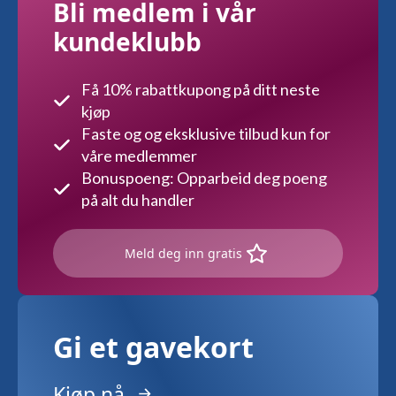
Bli medlem i vår
kundeklubb
Få 10% rabattkupong på ditt neste
kjøp
Faste og og eksklusive tilbud kun for
våre medlemmer
Bonuspoeng: Opparbeid deg poeng
på alt du handler
Meld deg inn gratis
Gi et gavekort
Kjøp nå