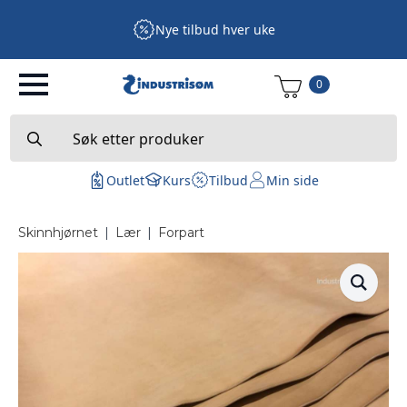
Nye tilbud hver uke
0
Search
for:
Outlet
Kurs
Tilbud
Min side
Skinnhjørnet
|
Lær
|
Forpart