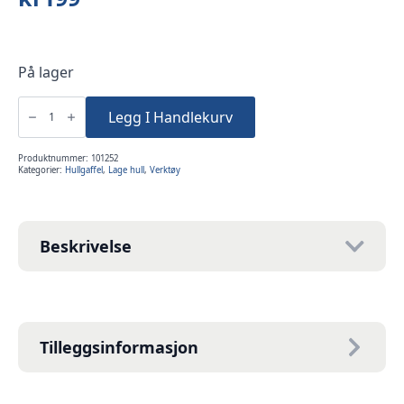
På lager
Firefork
-
Legg I Handlekurv
Hullgaffel
til
søm
antall
Produktnummer:
101252
Kategorier:
Hullgaffel
,
Lage hull
,
Verktøy
Beskrivelse
Tilleggsinformasjon