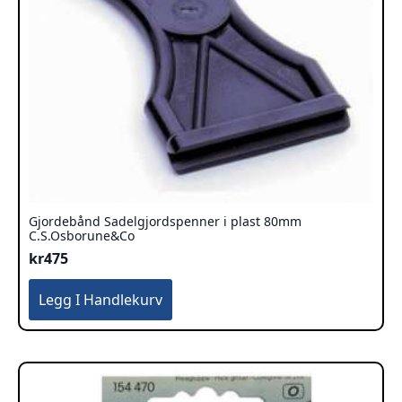
Gjordebånd Sadelgjordspenner i plast 80mm
C.S.Osborune&Co
kr
475
Legg I Handlekurv