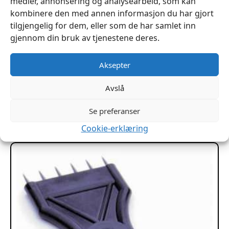
medier, annonsering og analysearbeid, som kan
kombinere den med annen informasjon du har gjort
tilgjengelig for dem, eller som de har samlet inn
gjennom din bruk av tjenestene deres.
Aksepter
Rund syl 60mm 2stk
kr
59
Avslå
Legg I Handlekurv
Se preferanser
Cookie-erklæring