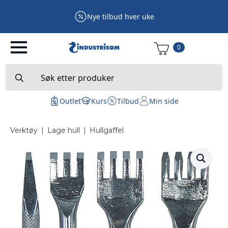
Nye tilbud hver uke
0
Search
for:
Outlet
Kurs
Tilbud
Min side
Verktøy
|
Lage hull
|
Hullgaffel