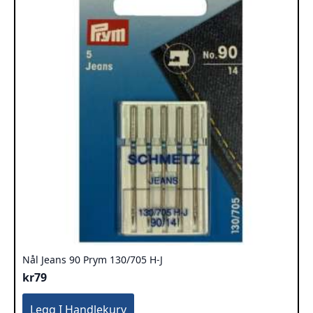
Nål Jeans 90 Prym 130/705 H-J
kr
79
Legg I Handlekurv