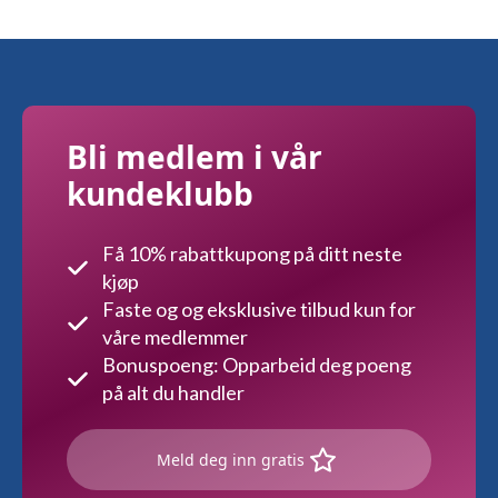
kan
velges
på
produktsiden
Bli medlem i vår
kundeklubb
Få 10% rabattkupong på ditt neste
kjøp
Faste og og eksklusive tilbud kun for
våre medlemmer
Bonuspoeng: Opparbeid deg poeng
på alt du handler
Meld deg inn gratis