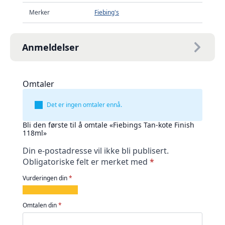
Merker
Fiebing's
Anmeldelser
Omtaler
Det er ingen omtaler ennå.
Bli den første til å omtale «Fiebings Tan-kote Finish
118ml»
Din e-postadresse vil ikke bli publisert.
Obligatoriske felt er merket med
*
Vurderingen din
*
1
2
3
4
5
av
av
av
av
av
Omtalen din
*
5
5
5
5
5
stjerner
stjerner
stjerner
stjerner
stjerner