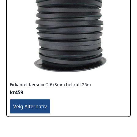
Firkantet lærsnor 2,6x3mm hel rull 25m
kr
459
Dette
Velg Alternativ
produktet
har
flere
varianter.
Alternativene