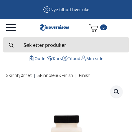
Nye tilbud hver uke
0
Search
for:
Outlet
Kurs
Tilbud
Min side
Skinnhjørnet
|
Skinnpleie&Finish
|
Finish