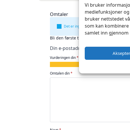
Vi bruker informasjo
mediefunksjoner og 
Omtaler
bruker nettstedet vå
som kan kombinere d
Det er ingen omtaler ennå.
samlet inn gjennom 
Bli den første til å omtale «Fiebings Pr
Din e-postadresse vil ikke bli publise
Aksepte
Vurderingen din
*
1
2
3
4
5
av
av
av
av
av
Omtalen din
*
5
5
5
5
5
stjerner
stjerner
stjerner
stjerner
stjerner
Navn
*