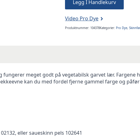
Legg I Handlekurv
antall
Video Pro Dye
Produktnummer:
104378
Kategorier:
Pro Dye
,
Skinnfa
g fungerer meget godt på vegetabilsk garvet lær. Fargene
dekkeevne kan du med fordel fjerne gammel farge og påføre
 102132, eller saueskinn pels 102641