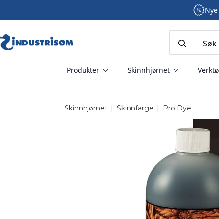
Nye 
Search
for:
Produkter
Skinnhjørnet
Verktø
Skinnhjørnet
|
Skinnfarge
|
Pro Dye