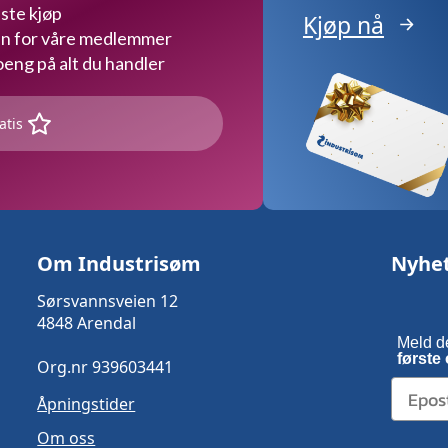
ste kjøp
Kjøp nå
kun for våre medlemmer
ng på alt du handler
atis
Om Industrisøm
Nyhe
Sørsvannsveien 12
4848 Arendal
Meld d
første 
Org.nr 939603441
Åpningstider
Om oss