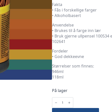
Fakta
• Fås i forskellige farger
• Alkoholbasert
Anvendelse
• Brukes til å farge inn lær
• Bruk gjerne ullpensel 100534 e
102641
Fordeler
• God dekkeevne
Størrelser som finnes:
946ml
118ml
På lager
Fiebings
Pro
Dye
GREEN
118ml