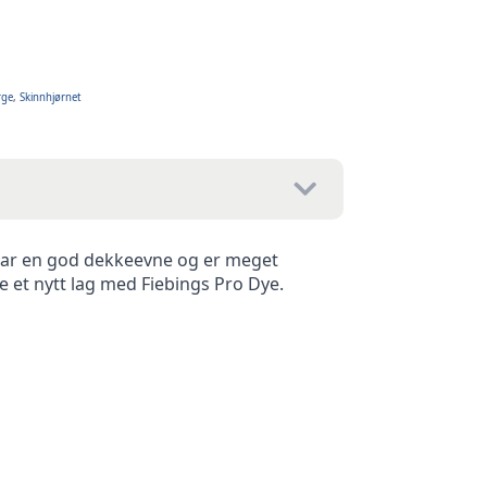
rge
,
Skinnhjørnet
 har en god dekkeevne og er meget
 et nytt lag med Fiebings Pro Dye.