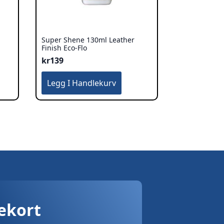
Super Shene 130ml Leather
Finish Eco-Flo
kr
139
Legg I Handlekurv
vekort