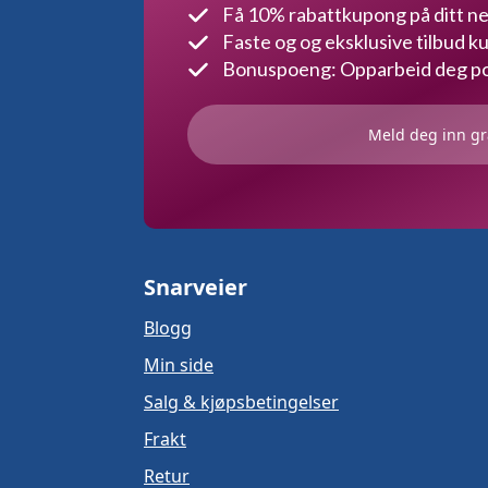
Få 10% rabattkupong på ditt ne
Faste og og eksklusive tilbud 
Bonuspoeng: Opparbeid deg poe
Meld deg inn gr
Snarveier
Blogg
Min side
Salg & kjøpsbetingelser
Frakt
Retur