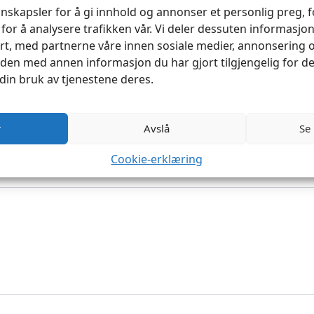
nskapsler for å gi innhold og annonser et personlig preg, fo
for å analysere trafikken vår. Vi deler dessuten informasj
rt, med partnerne våre innen sosiale medier, annonsering 
en med annen informasjon du har gjort tilgjengelig for de
din bruk av tjenestene deres.
o Dye GREEN 118ml»
rt.
Obligatoriske felt er merket med
*
r
Avslå
Se
Cookie-erklæring