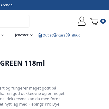
i Arendal
0
Tjenester
Outlet
Kurs
Tilbud
e GREEN 118ml
ert og fungerer meget godt på
e har en god dekkeevne og er meget
imal dekkeevne kan du med fordel
et nytt lag med Fiebings Pro Dye.