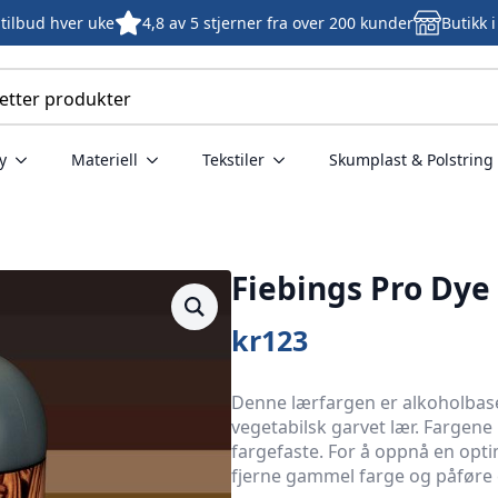
tilbud hver uke
4,8 av 5 stjerner fra over 200 kunder
Butikk 
y
Materiell
Tekstiler
Skumplast & Polstring
Fiebings Pro Dy
kr
123
Denne lærfargen er alkoholbas
vegetabilsk garvet lær. Fargen
fargefaste. For å oppnå en opt
fjerne gammel farge og påføre 