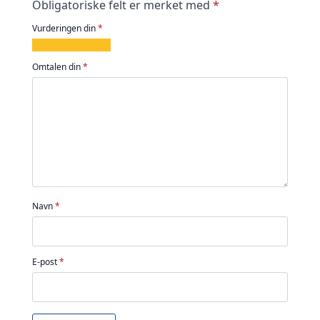
Obligatoriske felt er merket med
*
Vurderingen din
*
1
2
3
4
5
av
av
av
av
av
Omtalen din
*
5
5
5
5
5
stjerner
stjerner
stjerner
stjerner
stjerner
Navn
*
E-post
*