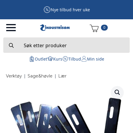
Nye tilbud hver uke
0
Search
for:
Outlet
Kurs
Tilbud
Min side
Verktøy
|
Sage&høvle
|
Lær