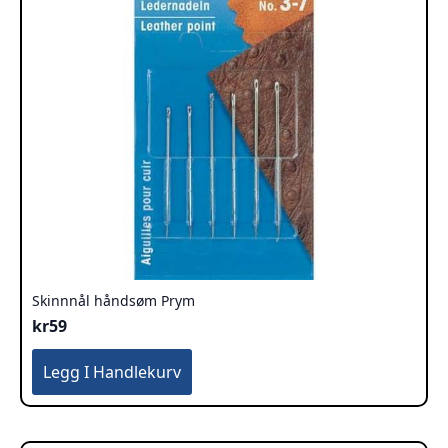
Skinnnål håndsøm Prym
kr
59
Legg I Handlekurv