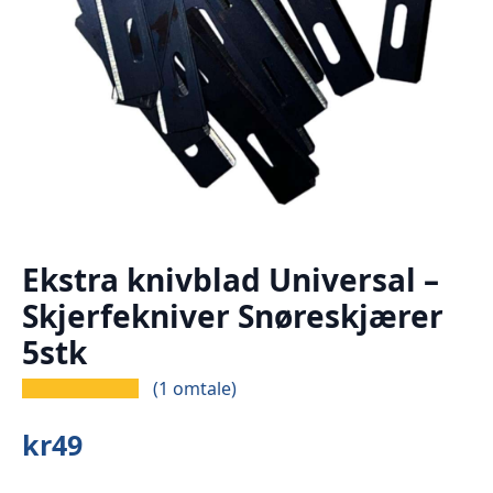
Ekstra knivblad Universal –
Skjerfekniver Snøreskjærer
5stk
(
1
omtale)
kr
49