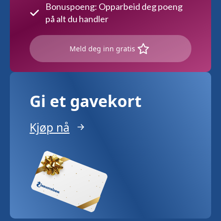
Bonuspoeng: Opparbeid deg poeng
på alt du handler
Meld deg inn gratis
Gi et gavekort
Kjøp nå