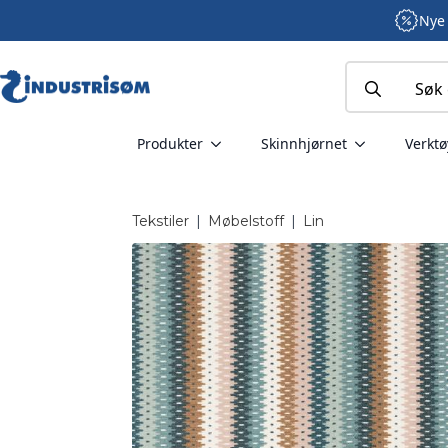
Nye 
Search
for:
Produkter
Skinnhjørnet
Verktø
Tekstiler
|
Møbelstoff
|
Lin