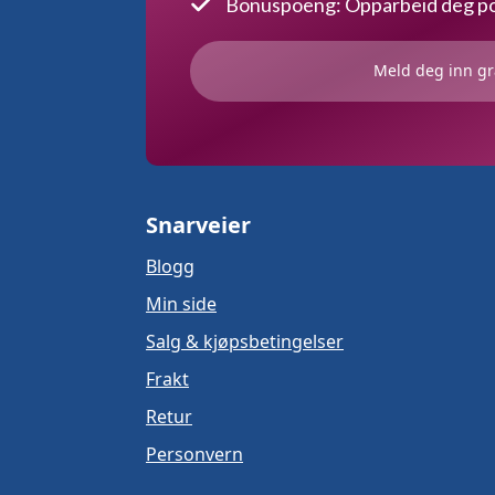
Bonuspoeng: Opparbeid deg poe
Meld deg inn gr
Snarveier
Blogg
Min side
Salg & kjøpsbetingelser
Frakt
Retur
Personvern