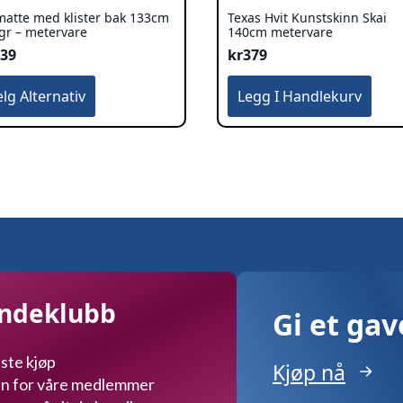
tmatte med klister bak 133cm
Texas Hvit Kunstskinn Skai
gr – metervare
140cm metervare
539
kr
379
te
elg Alternativ
Legg I Handlekurv
duktet
re
ianter.
ernativene
n
ges
duktsiden
undeklubb
Gi et ga
ste kjøp
Kjøp nå
kun for våre medlemmer