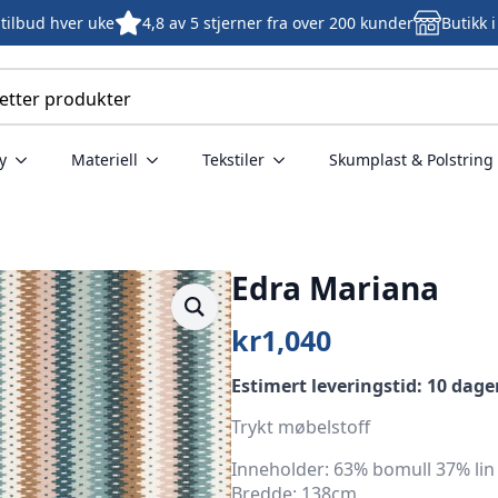
tilbud hver uke
4,8 av 5 stjerner fra over 200 kunder
Butikk 
y
Materiell
Tekstiler
Skumplast & Polstring
Edra Mariana
kr
1,040
Estimert leveringstid: 10 dage
Trykt møbelstoff
Inneholder: 63% bomull 37% lin
Bredde: 138cm