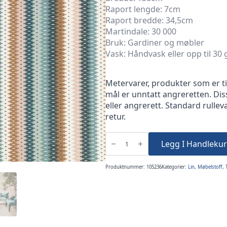
Raport lengde: 7cm
Raport bredde: 34,5cm
Martindale: 30 000
Bruk: Gardiner og møbler
Vask: Håndvask eller opp til 30
Metervarer, produkter som er til
mål er unntatt angreretten. Dis
eller angrerett. Standard rulleva
retur.
Edra
Mariana
Legg I Handlekur
antall
Produktnummer:
105236
Kategorier:
Lin
,
Møbelstoff
,