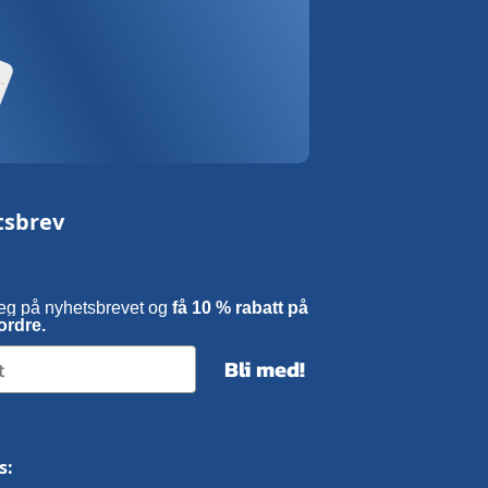
tsbrev
eg på nyhetsbrevet og
få 10 % rabatt på
ordre.
Bli med!
s: