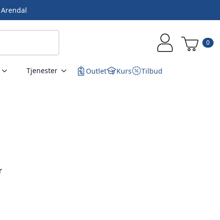
i Arendal
0
Tjenester
Outlet
Kurs
Tilbud
r