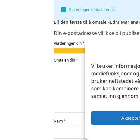
Det er ingen omtaler ennå.
Bli den første til å omtale «Edra Mariana
Din e-postadresse vil ikke bli publise
Vurderingen din
*
1
2
3
4
5
av
av
av
av
av
Omtalen din
*
5
5
5
5
5
Vi bruker informasjo
stjerner
stjerner
stjerner
stjerner
stjerner
mediefunksjoner og 
bruker nettstedet vå
som kan kombinere d
samlet inn gjennom 
Aksepte
Navn
*