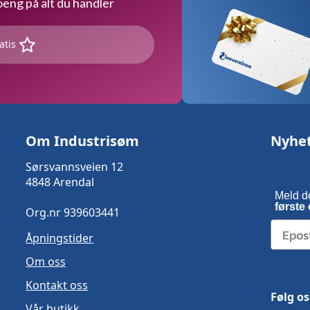
ng på alt du handler
atis
Om Industrisøm
Nyhe
Sørsvannsveien 12
4848 Arendal
Meld d
første 
Org.nr 939603441
Åpningstider
Om oss
Kontakt oss
Følg os
Vår butikk