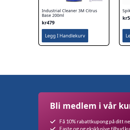
Industrial Cleaner 3M Citrus
Spi
Base 200ml
kr
kr
479
Legg I Handlekurv
L
Bli medlem i vår k
Få 10% rabattkupong på ditt ne
Faste og og eksklusive tilbud 