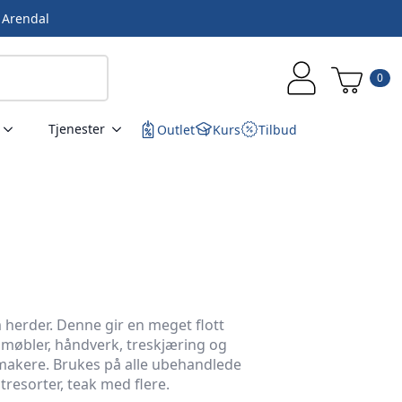
i Arendal
0
Tjenester
Outlet
Kurs
Tilbud
 herder. Denne gir en meget flott
l møbler, håndverk, treskjæring og
vmakere. Brukes på alle ubehandlede
 tresorter, teak med flere.