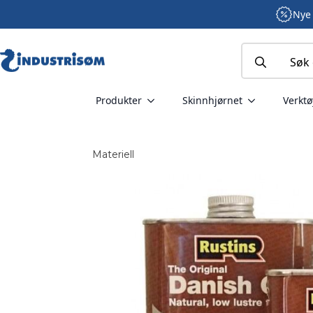
Nye 
Search
for:
Produkter
Skinnhjørnet
Verktø
Materiell