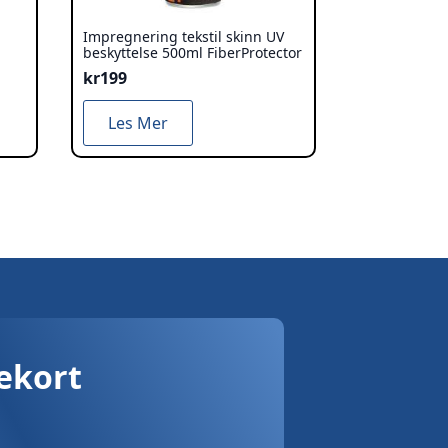
Impregnering tekstil skinn UV
beskyttelse 500ml FiberProtector
kr
199
Les Mer
vekort