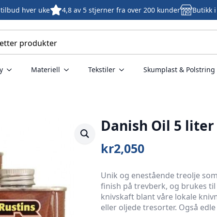
tilbud hver uke
4,8 av 5 stjerner fra over 200 kunder
Butikk 
y
Materiell
Tekstiler
Skumplast & Polstring
Danish Oil 5 liter
kr
2,050
Unik og enestående treolje som
finish på trevberk, og brukes ti
knivskaft blant våre lokale kni
eller oljede tresorter. Også edle