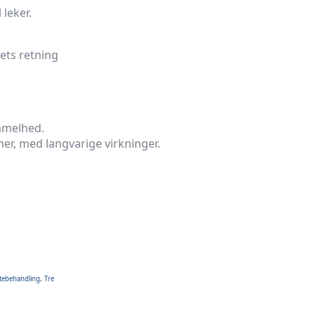
 leker.
eets retning
immelhed.
er, med langvarige virkninger.
tebehandling
,
Tre