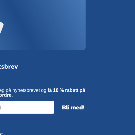
tsbrev
eg på nyhetsbrevet og
få 10 % rabatt på
ordre.
Bli med!
s: