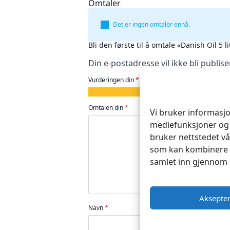
Omtaler
Det er ingen omtaler ennå.
Bli den første til å omtale «Danish Oil 5 li
Din e-postadresse vil ikke bli publise
Vurderingen din
*
1
2
3
4
5
av
av
av
av
av
Omtalen din
*
Vi bruker informasjo
5
5
5
5
5
mediefunksjoner og 
stjerner
stjerner
stjerner
stjerner
stjerner
bruker nettstedet vå
som kan kombinere d
samlet inn gjennom 
Aksepte
Navn
*