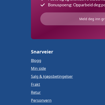
Bonuspoeng: Opparbeid deg poe
Meld deg inn gr
Snarveier
Blogg
Min side
Salg & kjøpsbetingelser
Frakt
Retur
Personvern