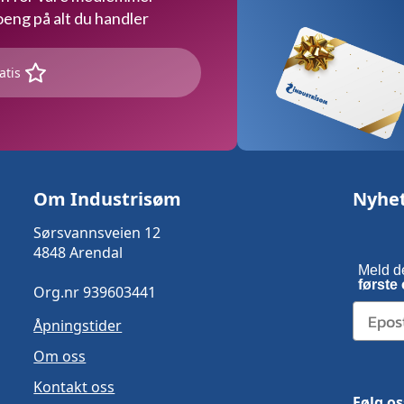
ng på alt du handler
atis
Om Industrisøm
Nyhe
Sørsvannsveien 12
4848 Arendal
Meld d
første 
Org.nr 939603441
Åpningstider
Om oss
Kontakt oss
Følg os