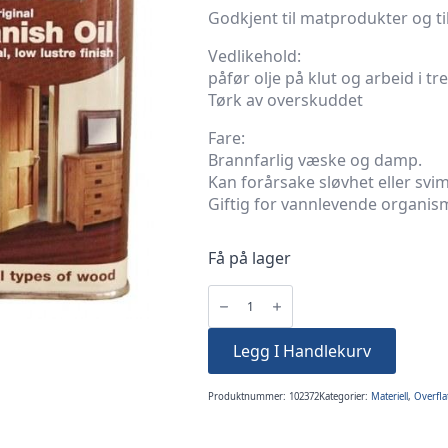
Godkjent til matprodukter og til
Vedlikehold:
påfør olje på klut og arbeid i tr
Tørk av overskuddet
Fare:
Brannfarlig væske og damp.
Kan forårsake sløvhet eller sv
Giftig for vannlevende organism
Få på lager
Danish
Oil
5
liter
antall
Legg I Handlekurv
Produktnummer:
102372
Kategorier:
Materiell
,
Overfla