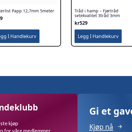
kerlist Papp 12,7mm 5meter
Tråd i hamp – Fjørtråd
setekvalitet 3tråd 3mm
59
kr
529
egg I Handlekurv
Legg I Handlekurv
undeklubb
Gi et ga
ste kjøp
Kjøp nå
kun for våre medlemmer