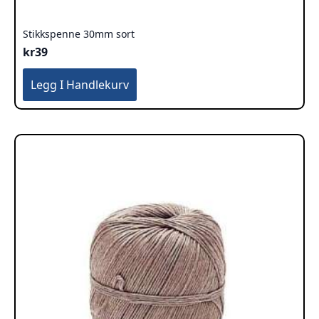
Stikkspenne 30mm sort
kr
39
Legg I Handlekurv