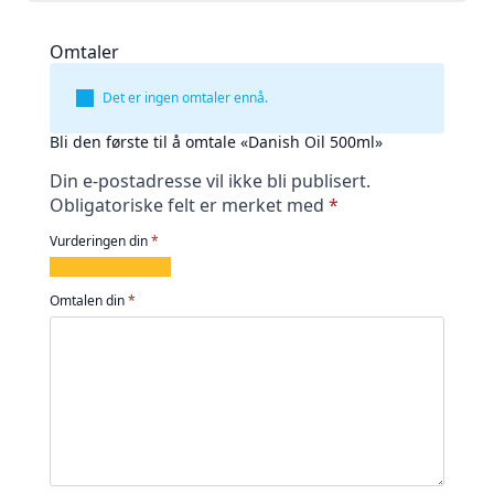
Omtaler
Det er ingen omtaler ennå.
Bli den første til å omtale «Danish Oil 500ml»
Din e-postadresse vil ikke bli publisert.
Obligatoriske felt er merket med
*
Vurderingen din
*
1
2
3
4
5
av
av
av
av
av
Omtalen din
*
5
5
5
5
5
stjerner
stjerner
stjerner
stjerner
stjerner