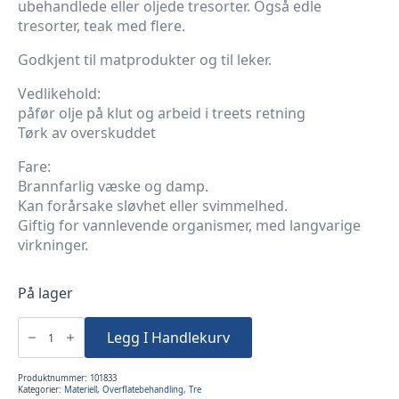
ubehandlede eller oljede tresorter. Også edle
tresorter, teak med flere.
Godkjent til matprodukter og til leker.
Vedlikehold:
påfør olje på klut og arbeid i treets retning
Tørk av overskuddet
Fare:
Brannfarlig væske og damp.
Kan forårsake sløvhet eller svimmelhed.
Giftig for vannlevende organismer, med langvarige
virkninger.
På lager
Danish
Oil
Legg I Handlekurv
500ml
antall
Produktnummer:
101833
Kategorier:
Materiell
,
Overflatebehandling
,
Tre