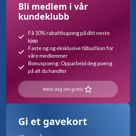
Bli medlem i vår
kundeklubb
Få 10% rabattkupong på ditt neste
kjøp
Faste og og eksklusive tilbud kun for
våre medlemmer
Bonuspoeng: Opparbeid deg poeng
på alt du handler
Meld deg inn gratis
Gi et gavekort