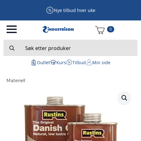
Nye tilbud hver uke
0
Search
for:
Outlet
Kurs
Tilbud
Min side
Materiell