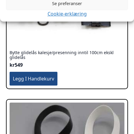
Se preferanser
Cookie-erklæring
Bytte glidelås kalesje/presenning inntil 100cm ekskl
glidelås
kr
549
Legg I Handlekurv