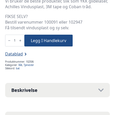
Vi bruker de beste produkter, slik som YKK glidelåser,
Achilles Vindusplast, 3M tape og Coban tråd.
FIKSE SELV?
Bestill varenummer 100091 eller 102947
Få tilsendt vindusplast og sy selv.
Bytte
vindu
Legg I Handlekurv
kalesje/presenning
inntil
70x70cm
antall
Datablad
Produktnummer:
102506
Kategorier:
Båt
,
Tjenester
Stikkord:
bat
Beskrivelse