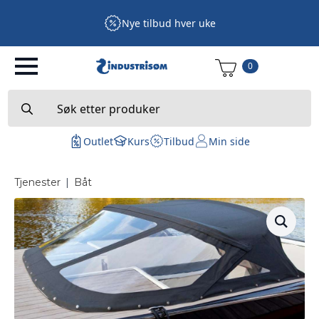
Nye tilbud hver uke
0
Search
for:
Outlet
Kurs
Tilbud
Min side
Tjenester
|
Båt