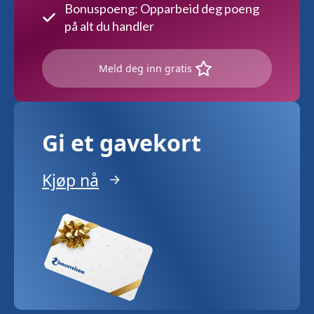
Bonuspoeng: Opparbeid deg poeng
på alt du handler
Meld deg inn gratis
Gi et gavekort
Kjøp nå