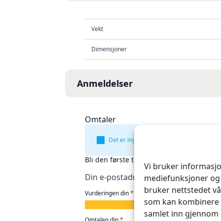
Vekt
Dimensjoner
Anmeldelser
Omtaler
Det er ingen omtaler ennå.
Bli den første til å omtale «Buklær – til s
Vi bruker informasjo
Din e-postadresse vil ikke bli publise
mediefunksjoner og 
bruker nettstedet vå
Vurderingen din
*
som kan kombinere d
1
2
3
4
5
samlet inn gjennom 
av
av
av
av
av
Omtalen din
*