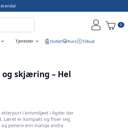
i Arendal
0
Tjenester
Outlet
Kurs
Tilbud
r og skjæring – Hel
 etterpurt i knivmiljøet i Agder der
. Læret er kompakt og fliser seg
re og penere enn mange andre