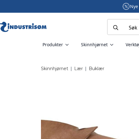
Nye 
Search
for:
Produkter
Skinnhjørnet
Verktø
Skinnhjørnet
|
Lær
|
Buklær