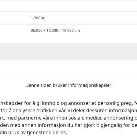
1.200 kg
36.000 × 10.000 × 10.000 cm
Denne siden bruker informasjonskapsler
lirer og skjæring – Hel buk»
nskapsler for å gi innhold og annonser et personlig preg, fo
rt.
Obligatoriske felt er merket med
*
for å analysere trafikken vår. Vi deler dessuten informasj
rt, med partnerne våre innen sosiale medier, annonsering 
en med annen informasjon du har gjort tilgjengelig for de
din bruk av tjenestene deres.