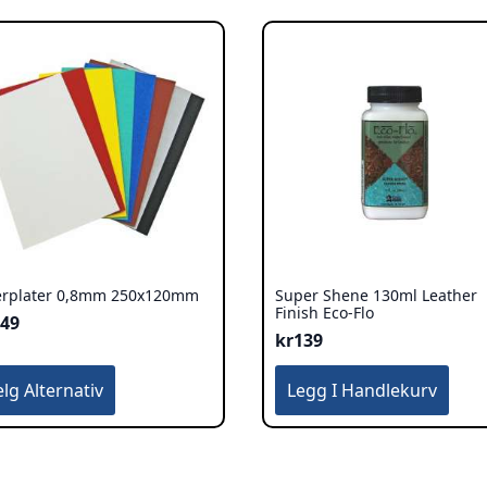
erplater 0,8mm 250x120mm
Super Shene 130ml Leather
Finish Eco-Flo
149
kr
139
te
elg Alternativ
Legg I Handlekurv
duktet
re
ianter.