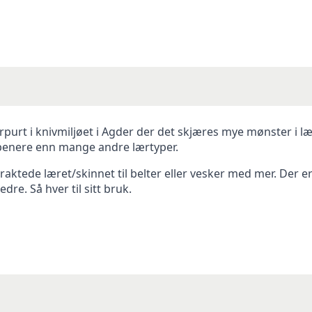
erpurt i knivmiljøet i Agder der det skjæres mye mønster i l
 penere enn mange andre lærtyper.
raktede læret/skinnet til belter eller vesker med mer. Der e
dre. Så hver til sitt bruk.