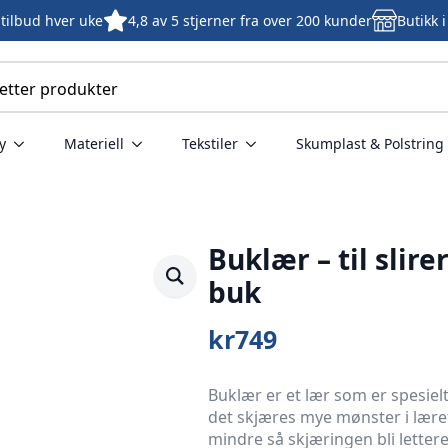
tilbud hver uke
4,8 av 5 stjerner fra over 200 kunder
Butikk 
y
Materiell
Tekstiler
Skumplast & Polstring
Buklær – til slire
buk
kr
749
Buklær er et lær som er spesielt
det skjæres mye mønster i læret
mindre så skjæringen bli lette