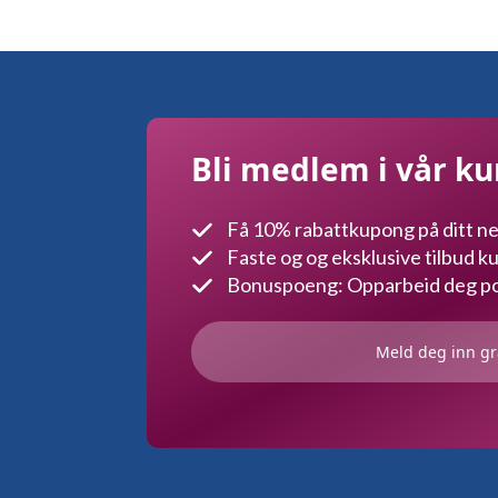
Alternativene
Alt
kan
ka
velges
vel
på
på
produktsiden
pro
Bli medlem i vår k
Få 10% rabattkupong på ditt ne
Faste og og eksklusive tilbud 
Bonuspoeng: Opparbeid deg poe
Meld deg inn gr