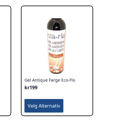
Gel Antique Farge Eco-Flo
kr
199
Dette
Velg Alternativ
produktet
har
flere
varianter.