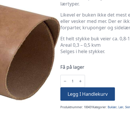
lærtyper.
Likevel er buken ikke det mest e
eller vesker med mer. Der er ik
forparter, kruponger og sidelær 
Et helt stykke buk veier ca. 0,8-
Areal 0,3 – 0,5 kvm
Selges i hele stykker.
Få på lager
Buklær
-
til
slirer
og
Legg I Handlekurv
skjæring
-
Hel
buk
antall
Produktnummer:
100431
Kategorier:
Buklær
,
Lær
,
Ski