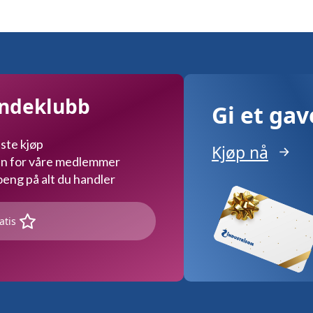
ernativene
n
ges
duktsiden
undeklubb
Gi et ga
ste kjøp
Kjøp nå
kun for våre medlemmer
ng på alt du handler
atis