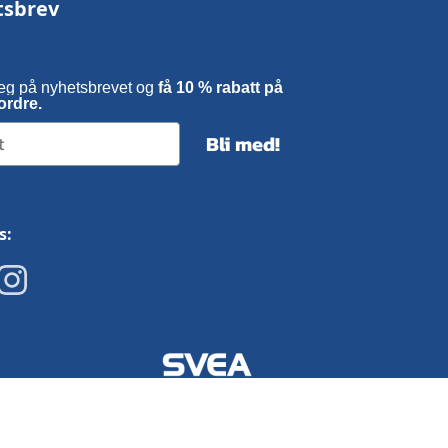
tsbrev
eg på nyhetsbrevet og
få 10 % rabatt på
ordre.
Bli med!
s: