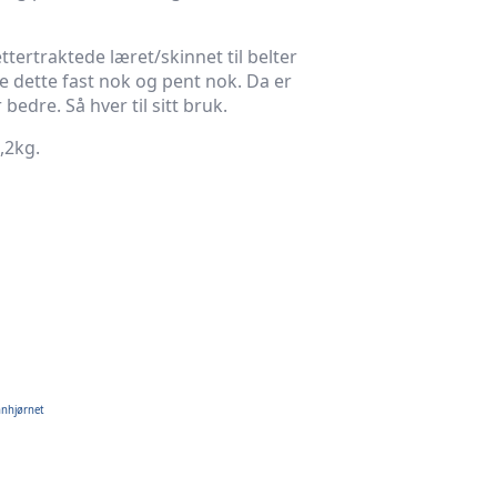
ttertraktede læret/skinnet til belter
ke dette fast nok og pent nok. Da er
bedre. Så hver til sitt bruk.
1,2kg.
nnhjørnet