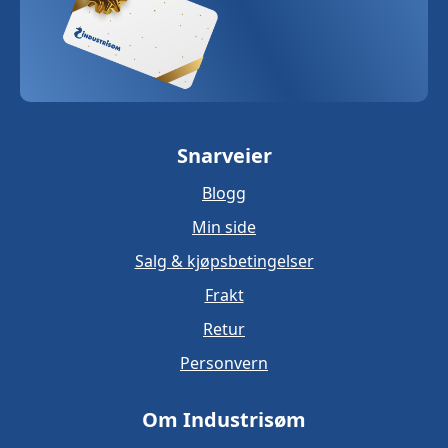
Snarveier
Blogg
Min side
Salg & kjøpsbetingelser
Frakt
Retur
Personvern
Om Industrisøm