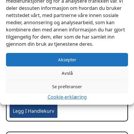
mediefunksjoner og for å analysere trafikken vår. Vi
deler dessuten informasjon om hvordan du bruker
nettstedet vårt, med partnerne våre innen sosiale
medier, annonsering og analysearbeid, som kan
kombinere den med annen informasjon du har gjort
tilgjengelig for dem, eller som de har samlet inn
gjennom din bruk av tjenestene deres.
Aksepter
Avslå
Møbelspiker Bronse Renessanse 160 1/3 ø12,5mm
Se preferanser
1000stk
Cookie-erklæring
kr
849
Legg I Handlekurv