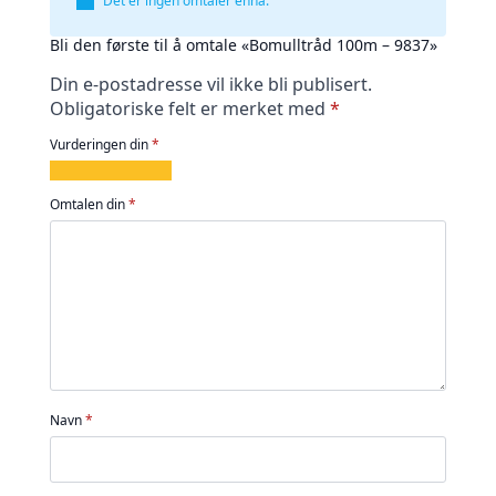
Det er ingen omtaler ennå.
Bli den første til å omtale «Bomulltråd 100m – 9837»
Din e-postadresse vil ikke bli publisert.
Obligatoriske felt er merket med
*
Vurderingen din
*
1
2
3
4
5
av
av
av
av
av
Omtalen din
*
5
5
5
5
5
stjerner
stjerner
stjerner
stjerner
stjerner
Navn
*