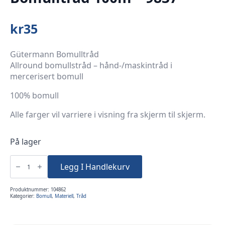
kr
35
Gütermann Bomulltråd
Allround bomullstråd – hånd-/maskintråd i
mercerisert bomull
100% bomull
Alle farger vil varriere i visning fra skjerm til skjerm.
På lager
Bomulltråd
100m
Legg I Handlekurv
-
9837
antall
Produktnummer:
104862
Kategorier:
Bomull
,
Materiell
,
Tråd