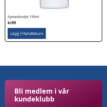
Symaskinolje 150ml
kr
89
Legg I Handlekurv
Bli medlem i vår
kundeklubb