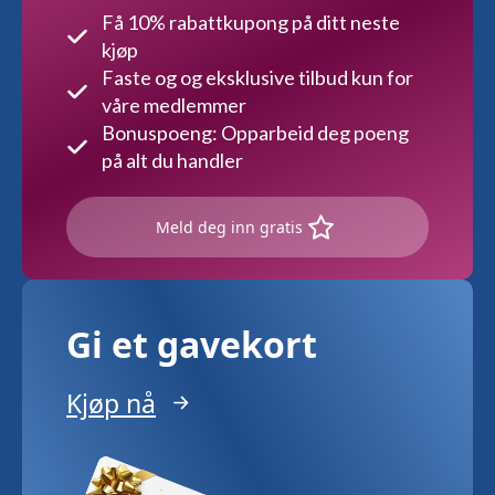
Få 10% rabattkupong på ditt neste
kjøp
Faste og og eksklusive tilbud kun for
våre medlemmer
Bonuspoeng: Opparbeid deg poeng
på alt du handler
Meld deg inn gratis
Gi et gavekort
Kjøp nå