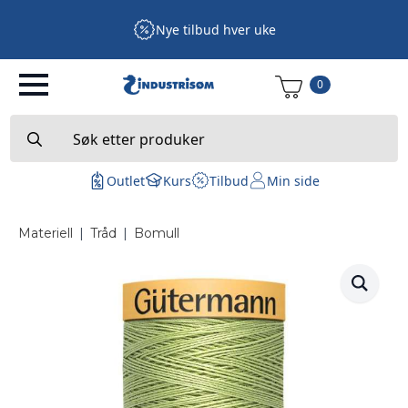
Nye tilbud hver uke
0
Search
for:
Outlet
Kurs
Tilbud
Min side
Materiell
|
Tråd
|
Bomull