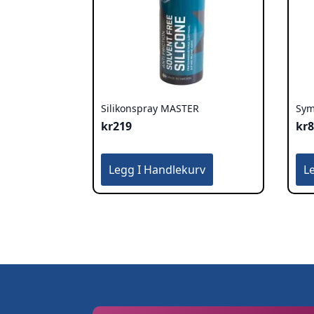
Silikonspray MASTER
Sym
kr
219
kr
Legg I Handlekurv
L