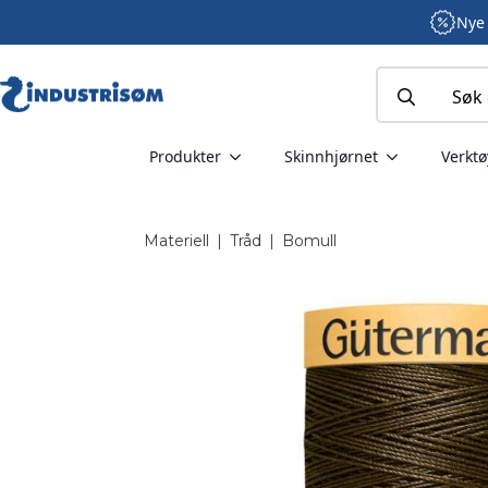
Nye 
Search
for:
Produkter
Skinnhjørnet
Verktø
Materiell
|
Tråd
|
Bomull