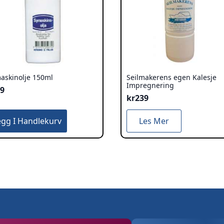
askinolje 150ml
Seilmakerens egen Kalesje
Impregnering
89
kr
239
egg I Handlekurv
Les Mer