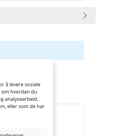
r å levere sosiale
on om hvordan du
og analysearbeid,
m, eller som de har
 preferanser