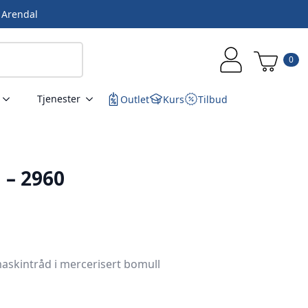
i Arendal
0
Tjenester
Outlet
Kurs
Tilbud
 – 2960
askintråd i mercerisert bomull