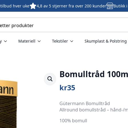
tilbud hver uke
4,8 av 5 stjerner fra over 200 kunder
Butikk 
y
Materiell
Tekstiler
Skumplast & Polstring
Bomulltråd 100m
kr
35
Gütermann Bomulltråd
Allround bomullstråd – hånd-/m
100% bomull