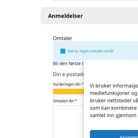
Anmeldelser
Omtaler
Det er ingen omtaler ennå.
Bli den første til å omtale «Bomulltråd 1
Din e-postadresse vil ikke bli publise
Vurderingen din
*
Vi bruker informasjo
1
2
3
4
5
mediefunksjoner og 
av
av
av
av
av
bruker nettstedet vå
Omtalen din
*
5
5
5
5
5
som kan kombinere d
stjerner
stjerner
stjerner
stjerner
stjerner
samlet inn gjennom 
Aksepte