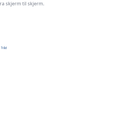
fra skjerm til skjerm.
,
Tråd