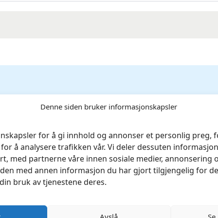
00m – 2960»
Denne siden bruker informasjonskapsler
rt.
Obligatoriske felt er merket med
*
nskapsler for å gi innhold og annonser et personlig preg, fo
for å analysere trafikken vår. Vi deler dessuten informasj
rt, med partnerne våre innen sosiale medier, annonsering 
en med annen informasjon du har gjort tilgjengelig for de
din bruk av tjenestene deres.
r
Avslå
Se