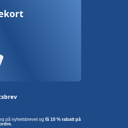
vekort
tsbrev
eg på nyhetsbrevet og
få 10 % rabatt på
ordre.