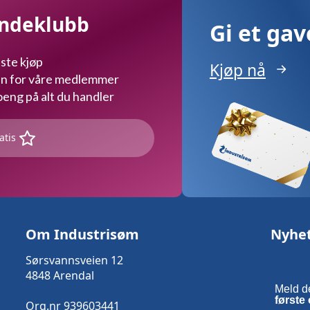
undeklubb
Gi et ga
ste kjøp
Kjøp nå
kun for våre medlemmer
ng på alt du handler
atis
Om Industrisøm
Nyhe
Sørsvannsveien 12
4848 Arendal
Meld d
første 
Org.nr 939603441