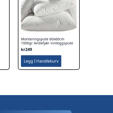
Monteringspute 60x60cm
1000gr Andefjær innleggspute
kr
249
Legg I Handlekurv