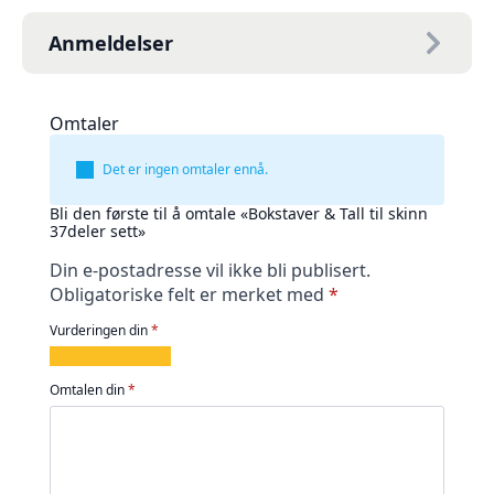
Anmeldelser
Omtaler
Det er ingen omtaler ennå.
Bli den første til å omtale «Bokstaver & Tall til skinn
37deler sett»
Din e-postadresse vil ikke bli publisert.
Obligatoriske felt er merket med
*
Vurderingen din
*
1
2
3
4
5
av
av
av
av
av
Omtalen din
*
5
5
5
5
5
stjerner
stjerner
stjerner
stjerner
stjerner