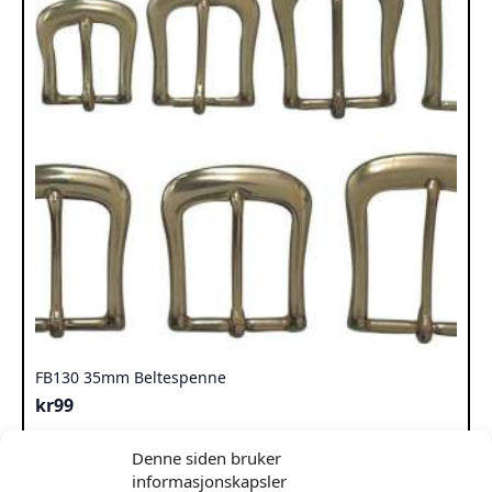
FB130 35mm Beltespenne
kr
99
Dette
Velg Alternativ
Denne siden bruker
produktet
informasjonskapsler
har