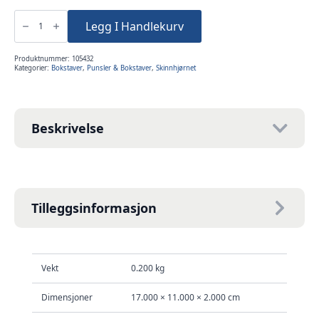
Bokstaver
&
Legg I Handlekurv
Tall
til
skinn
37deler
Produktnummer:
105432
sett
Kategorier:
Bokstaver
,
Punsler & Bokstaver
,
Skinnhjørnet
antall
Beskrivelse
Tilleggsinformasjon
Vekt
0.200 kg
Dimensjoner
17.000 × 11.000 × 2.000 cm