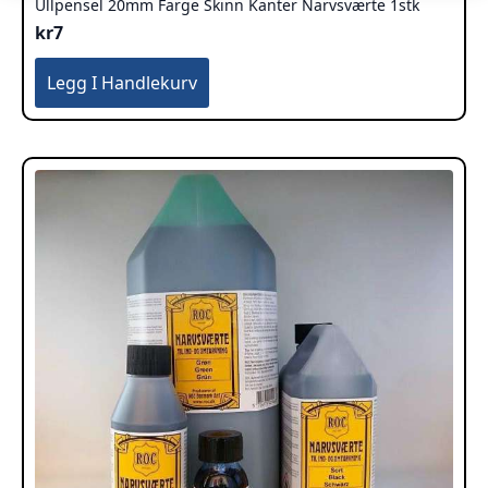
Ullpensel 20mm Farge Skinn Kanter Narvsværte 1stk
kr
7
Legg I Handlekurv