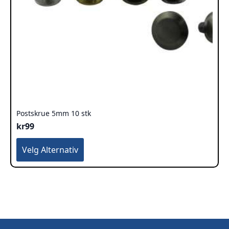
Postskrue 5mm 10 stk
kr
99
Dette
Velg Alternativ
produktet
har
flere
varianter.
Alternativene
kan
velges