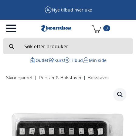
Nye tilbud hver uke
0
Search
for:
Outlet
Kurs
Tilbud
Min side
Skinnhjørnet
|
Punsler & Bokstaver
|
Bokstaver