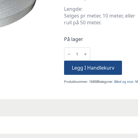
Lengde:
Selges pr meter, 10 meter, eller
rull på 50 meter.
På lager
Bånd
PP
25mm
UV
-
Legg I Handlekurv
webbing
polypropylene
HVIT
pr
meter
Produktnummer:
104008
Kategorier:
Bånd og snor
,
Ma
antall