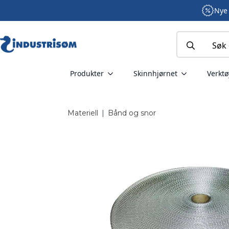
Nye 
Search
for:
Produkter
Skinnhjørnet
Verktø
Materiell
|
Bånd og snor