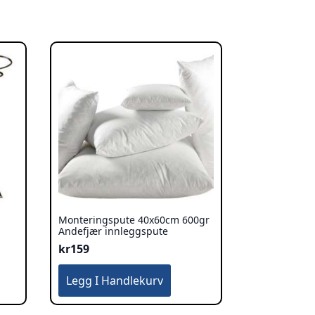
Monteringspute 40x60cm 600gr
Andefjær innleggspute
kr
159
Legg I Handlekurv