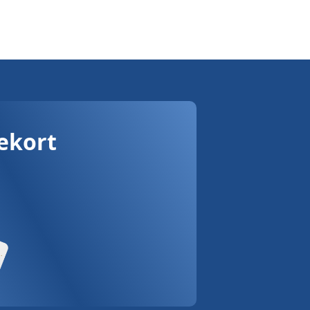
vekort