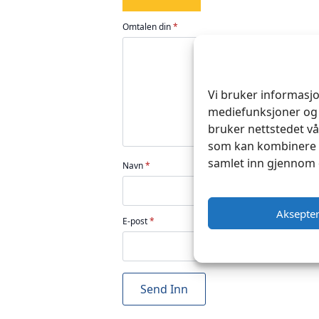
1
2
3
4
5
av
av
av
av
av
Omtalen din
*
5
5
5
5
5
stjerner
stjerner
stjerner
stjerner
stjerner
Vi bruker informasjo
mediefunksjoner og 
bruker nettstedet vå
som kan kombinere d
samlet inn gjennom 
Navn
*
Aksepte
E-post
*