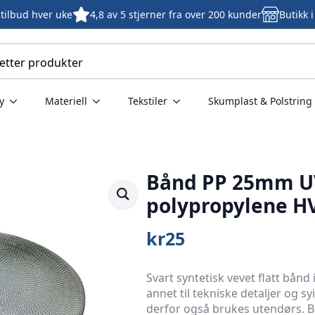
tilbud hver uke
4,8 av 5 stjerner fra over 200 kunder
Butikk 
y
Materiell
Tekstiler
Skumplast & Polstring
Bånd PP 25mm U
polypropylene H
kr
25
Svart syntetisk vevet flatt bånd
annet til tekniske detaljer og s
derfor også brukes utendørs. B