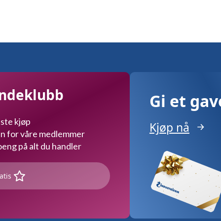
undeklubb
Gi et ga
ste kjøp
Kjøp nå
kun for våre medlemmer
ng på alt du handler
atis