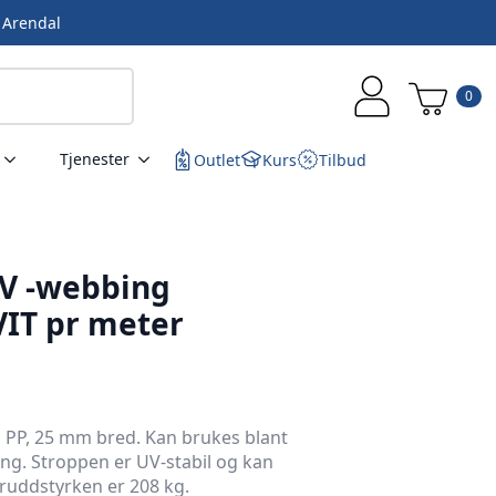
i Arendal
0
Tjenester
Outlet
Kurs
Tilbud
V -webbing
VIT pr meter
 i PP, 25 mm bred. Kan brukes blant
ying. Stroppen er UV-stabil og kan
ruddstyrken er 208 kg.