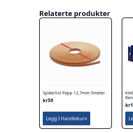
Relaterte produkter
Spikerlist Papp 12,7mm 5meter
Kle
Ren
kr
59
kr
Legg I Handlekurv
L