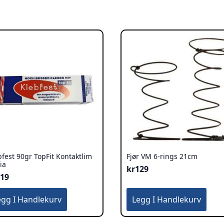
bfest 90gr TopFit Kontaktlim
Fjør VM 6-rings 21cm
ia
kr
129
119
egg I Handlekurv
Legg I Handlekurv