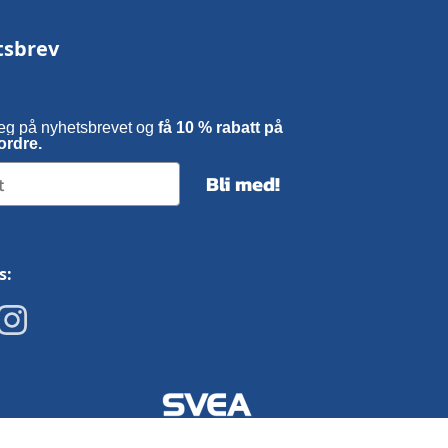
tsbrev
eg på nyhetsbrevet og
få 10 % rabatt på
ordre.
Bli med!
s: