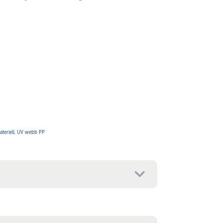
teriell
,
UV webb PP