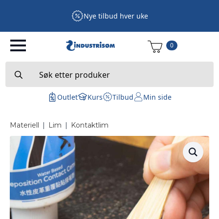
Nye tilbud hver uke
0
Search
for:
Outlet
Kurs
Tilbud
Min side
Materiell
|
Lim
|
Kontaktlim