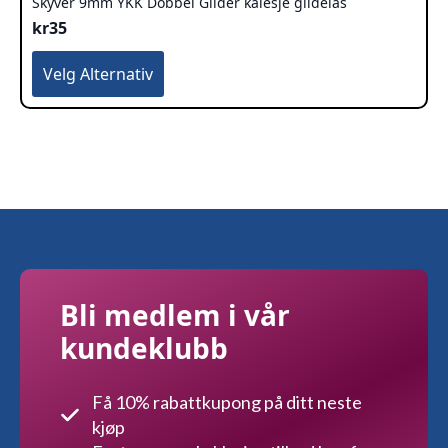
Skyver 9mm YKK Dobbel Glider kalesje glidelås
kr
35
Dette
Velg Alternativ
produktet
har
flere
varianter.
Alternativene
kan
velges
på
produktsiden
Bli medlem i vår
kundeklubb
Få 10% rabattkupong på ditt neste
kjøp