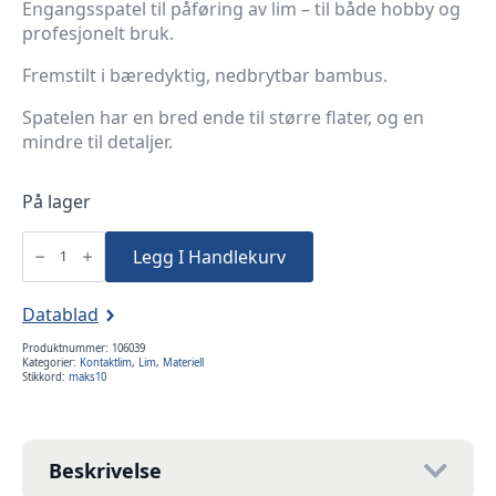
Engangsspatel til påføring av lim – til både hobby og
profesjonelt bruk.
Fremstilt i bæredyktig, nedbrytbar bambus.
Spatelen har en bred ende til større flater, og en
mindre til detaljer.
På lager
Bambusspatel
for
Legg I Handlekurv
lim
antall
Datablad
Produktnummer:
106039
Kategorier:
Kontaktlim
,
Lim
,
Materiell
Stikkord:
maks10
Beskrivelse