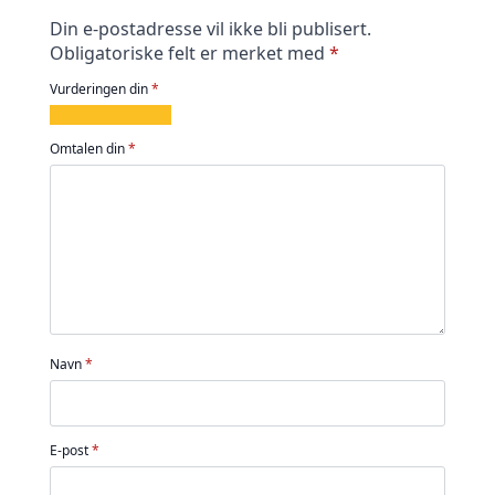
Din e-postadresse vil ikke bli publisert.
Obligatoriske felt er merket med
*
Vurderingen din
*
1
2
3
4
5
av
av
av
av
av
Omtalen din
*
5
5
5
5
5
stjerner
stjerner
stjerner
stjerner
stjerner
Navn
*
E-post
*