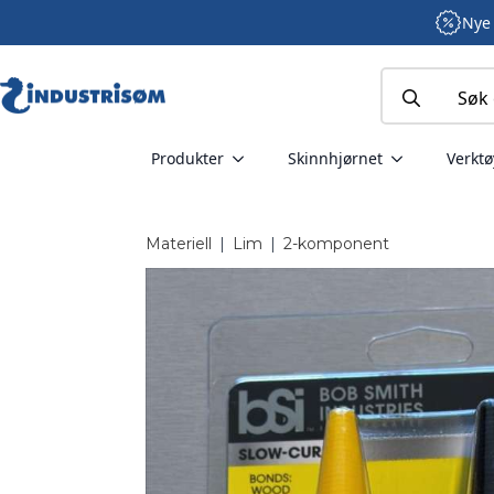
Nye 
Search
for:
Produkter
Skinnhjørnet
Verktø
Materiell
|
Lim
|
2-komponent