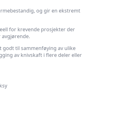
armebestandig, og gir en ekstremt
eell for krevende prosjekter der
r avgjørende.
 godt til sammenføying av ulike
ging av knivskaft i flere deler eller
ksy