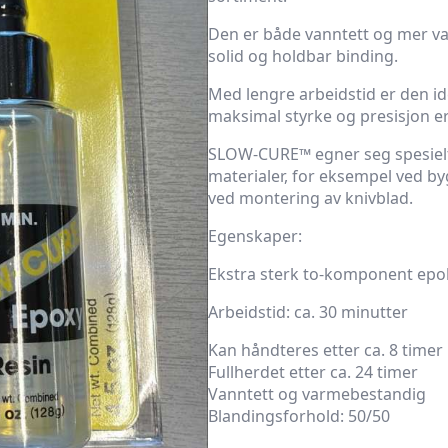
Den er både vanntett og mer v
solid og holdbar binding.
Med lengre arbeidstid er den id
maksimal styrke og presisjon e
SLOW-CURE™ egner seg spesielt
materialer, for eksempel ved byg
ved montering av knivblad.
Egenskaper:
Ekstra sterk to-komponent epo
Arbeidstid: ca. 30 minutter
Kan håndteres etter ca. 8 timer
Fullherdet etter ca. 24 timer
Vanntett og varmebestandig
Blandingsforhold: 50/50