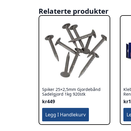
Relaterte produkter
Spiker 25×2,5mm Gjordebånd
Kle
Sadelgjord 1kg 920stk
Ren
kr
449
kr
Legg I Handlekurv
L