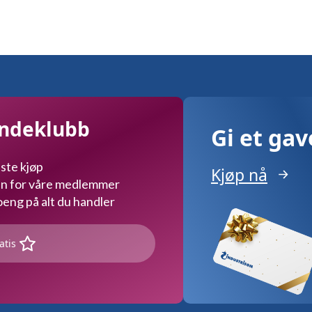
undeklubb
Gi et ga
ste kjøp
Kjøp nå
kun for våre medlemmer
ng på alt du handler
atis