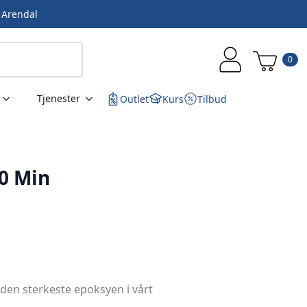
i Arendal
0
Tjenester
Outlet
Kurs
Tilbud
30 Min
en sterkeste epoksyen i vårt