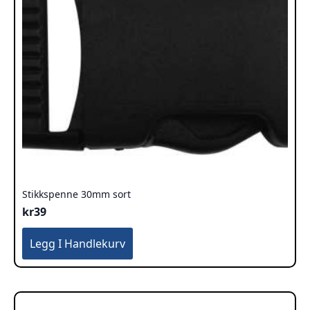
Stikkspenne 30mm sort
kr
39
Legg I Handlekurv