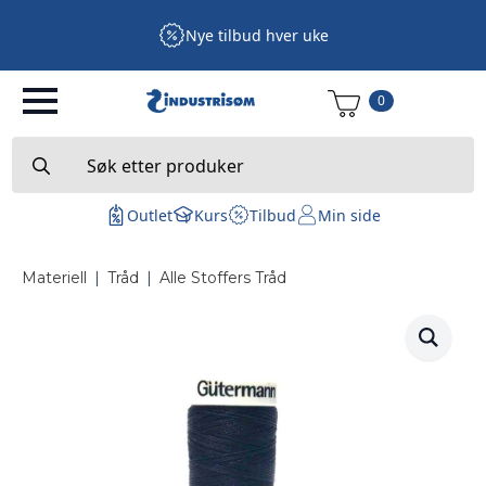
Nye tilbud hver uke
0
Search
for:
Outlet
Kurs
Tilbud
Min side
Materiell
|
Tråd
|
Alle Stoffers Tråd