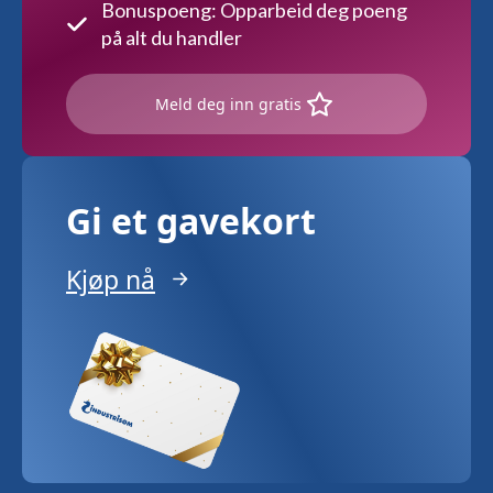
Bonuspoeng: Opparbeid deg poeng
på alt du handler
Meld deg inn gratis
Gi et gavekort
Kjøp nå