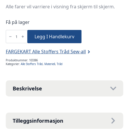
Alle farer vil varriere i visning fra skjerm til skjerm.
Få på lager
Alle
stoffers
Legg I Handlekurv
tråd
200m
-
32
FARGEKART Alle Stoffers Tråd Sew-all
antall
Produktnummer:
103386
Kategorier:
Alle Stoffers Tråd
,
Materiell
,
Tråd
Beskrivelse
Tilleggsinformasjon