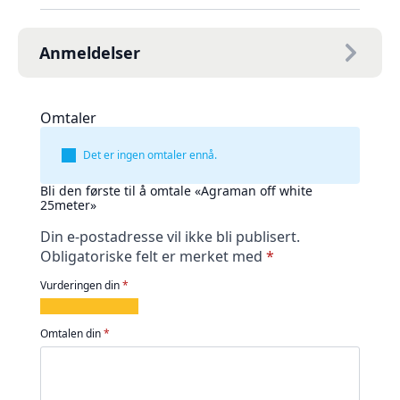
Anmeldelser
Omtaler
Det er ingen omtaler ennå.
Bli den første til å omtale «Agraman off white
25meter»
Din e-postadresse vil ikke bli publisert.
Obligatoriske felt er merket med
*
Vurderingen din
*
1
2
3
4
5
av
av
av
av
av
Omtalen din
*
5
5
5
5
5
stjerner
stjerner
stjerner
stjerner
stjerner