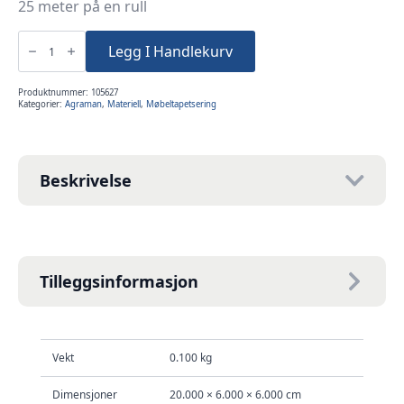
25 meter på en rull
Agraman
off
Legg I Handlekurv
white
25meter
antall
Produktnummer:
105627
Kategorier:
Agraman
,
Materiell
,
Møbeltapetsering
Beskrivelse
Tilleggsinformasjon
Vekt
0.100 kg
Dimensjoner
20.000 × 6.000 × 6.000 cm