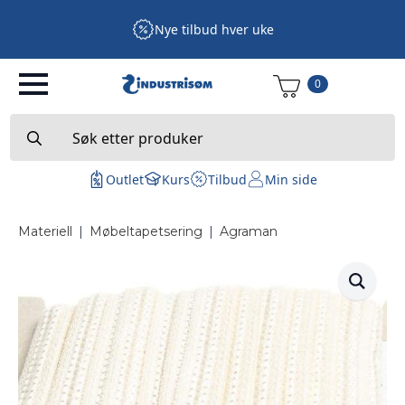
Nye tilbud hver uke
0
Search
for:
Outlet
Kurs
Tilbud
Min side
Materiell
|
Møbeltapetsering
|
Agraman