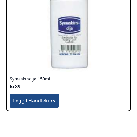
Symaskinolje 150ml
kr
89
Legg I Handlekurv