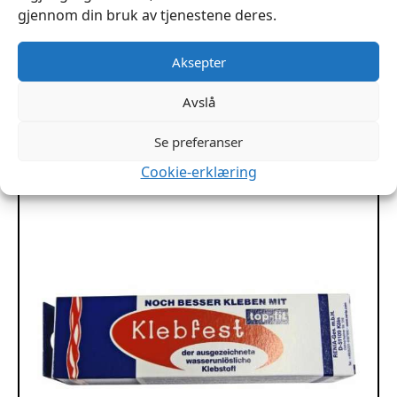
gjennom din bruk av tjenestene deres.
Impregnering tekstil skinn UV beskyttelse 500ml
FiberProtector
kr
199
Aksepter
Les Mer
Avslå
Se preferanser
Cookie-erklæring