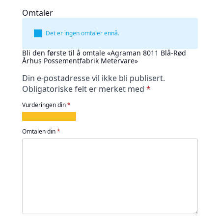
Omtaler
Det er ingen omtaler ennå.
Bli den første til å omtale «Agraman 8011 Blå-Rød
Århus Possementfabrik Metervare»
Din e-postadresse vil ikke bli publisert.
Obligatoriske felt er merket med
*
Vurderingen din
*
1
2
3
4
5
av
av
av
av
av
Omtalen din
*
5
5
5
5
5
stjerner
stjerner
stjerner
stjerner
stjerner