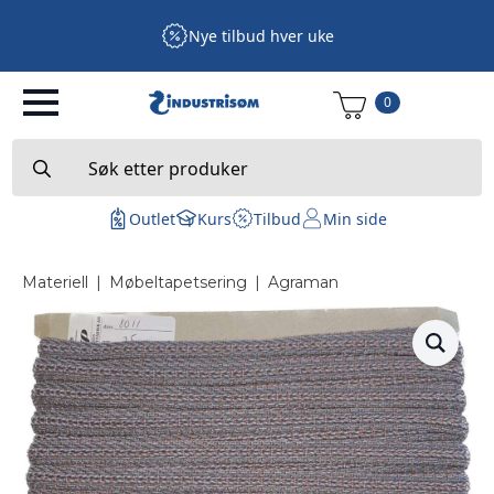
Nye tilbud hver uke
0
Search
for:
Outlet
Kurs
Tilbud
Min side
Materiell
|
Møbeltapetsering
|
Agraman