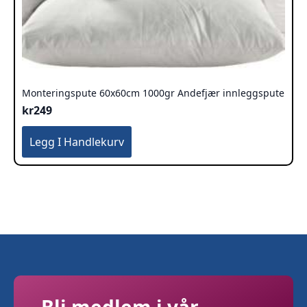
Monteringspute 60x60cm 1000gr Andefjær innleggspute
kr
249
Legg I Handlekurv
Bli medlem i vår