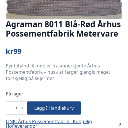
Agraman 8011 Blå-Rød Århus
Possementfabrik Metervare
kr
99
Pyntebånd til møbler fra annerkjente Århus
Possementfabrik – husk at farger gjengis meget
forskjellig på skjermer
På lager
Agraman
8011
Legg I Handlekurv
Blå-
Rød
Århus
Possementfabrik
LINK: Århus Possementfabrik - Kongelig
Metervare
Hofleverandør
antall