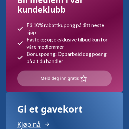
kundeklubb
Få 10% rabattkupong på ditt neste
kjøp
Faste og og eksklusive tilbud kun for
våre medlemmer
Bonuspoeng: Opparbeid deg poeng
på alt du handler
Meld deg inn gratis
Gi et gavekort
Kjøp nå