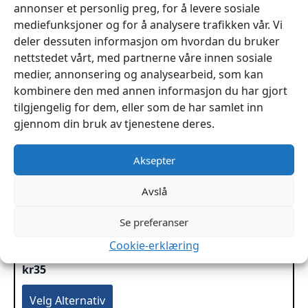
annonser et personlig preg, for å levere sosiale
mediefunksjoner og for å analysere trafikken vår. Vi
deler dessuten informasjon om hvordan du bruker
nettstedet vårt, med partnerne våre innen sosiale
medier, annonsering og analysearbeid, som kan
kombinere den med annen informasjon du har gjort
tilgjengelig for dem, eller som de har samlet inn
gjennom din bruk av tjenestene deres.
Aksepter
Avslå
Se preferanser
Cookie-erklæring
Skyver 9mm YKK Dobbel Glider kalesje glidelås
kr
35
Dette
Velg Alternativ
produktet