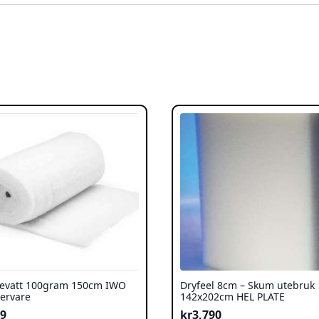
tevatt 100gram 150cm IWO
Dryfeel 8cm – Skum utebruk
ervare
142x202cm HEL PLATE
99
kr
3,790