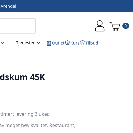
i Arendal
0
Tjenester
Outlet
Kurs
Tilbud
ldskum 45K
stimert levering 3 uker.
av meget høy kvalitet. Restaurant,