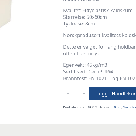
Kvalitet: Høyelastisk kaldskum
Størrelse: 50x60cm
Tykkelse: 8cm
Norskprodusert kvalitets kalds
Dette er valget for lang holdba
offentlige miljø.
Egenvekt: 45kg/m3
Sertifisert: CertiPUR®
Branntest: EN 1021-1 og EN 102
8cm
50x60cm
Legg I Handlekur
Kaldskum
45K
antall
Produktnummer:
105089
Kategorier:
80mm
,
Skumplas