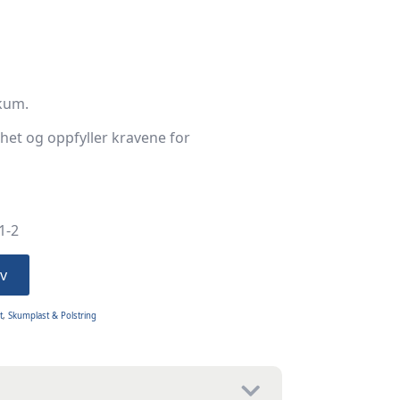
kum.
rhet og oppfyller kravene for
1-2
v
t
,
Skumplast & Polstring