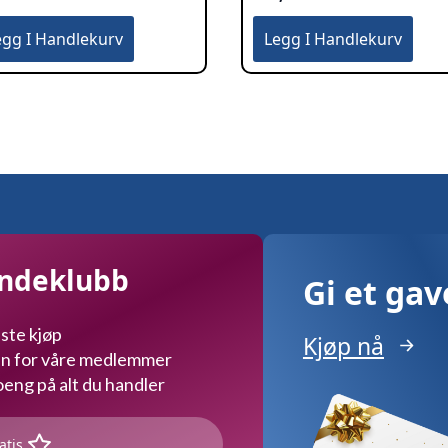
egg I Handlekurv
Legg I Handlekurv
undeklubb
Gi et ga
ste kjøp
Kjøp nå
kun for våre medlemmer
ng på alt du handler
atis