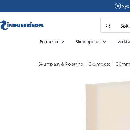
Nye 
Search
for:
Produkter
Skinnhjørnet
Verktø
Skumplast & Polstring
|
Skumplast
|
80m