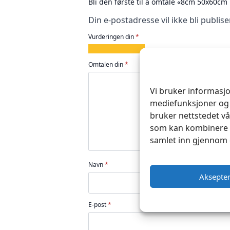
Bli den første til å omtale «8cm 50x60c
Din e-postadresse vil ikke bli publise
Vurderingen din
*
1
2
3
4
5
av
av
av
av
av
Omtalen din
*
5
5
5
5
5
stjerner
stjerner
stjerner
stjerner
stjerner
Vi bruker informasjo
mediefunksjoner og 
bruker nettstedet vå
som kan kombinere d
samlet inn gjennom 
Navn
*
Aksepte
E-post
*