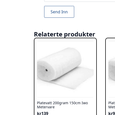
Relaterte produkter
Platevatt 200gram 150cm Iwo
Pla
Metervare
Met
kr
139
kr