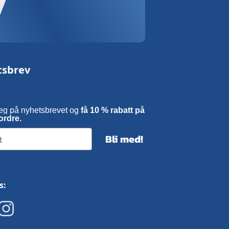
tsbrev
eg på nyhetsbrevet og
få 10 % rabatt på
ordre.
Bli med!
s: