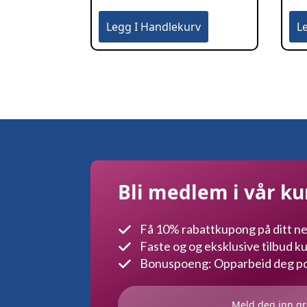
Legg I Handlekurv
L
Bli medlem i vår k
Få 10% rabattkupong på ditt ne
Faste og og eksklusive tilbud 
Bonuspoeng: Opparbeid deg poe
Meld deg inn gr