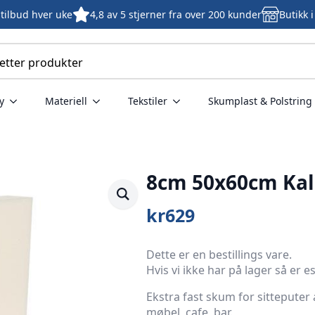
tilbud hver uke
4,8 av 5 stjerner fra over 200 kunder
Butikk 
y
Materiell
Tekstiler
Skumplast & Polstring
m
8cm 50x60cm Ka
kr
629
Dette er en bestillings vare.
Hvis vi ikke har på lager så er e
Ekstra fast skum for sitteputer 
møbel, cafe, bar.