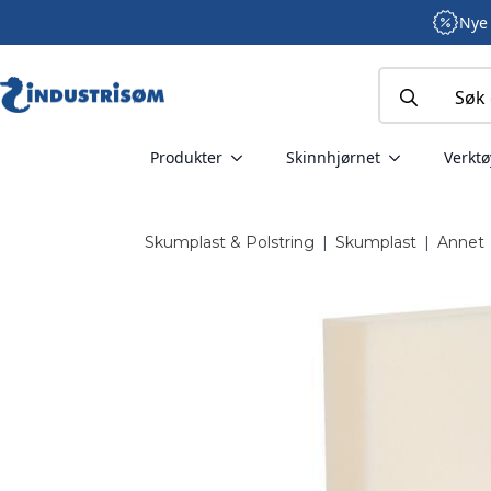
Nye 
Search
for:
Produkter
Skinnhjørnet
Verktø
Skumplast & Polstring
|
Skumplast
|
Annet