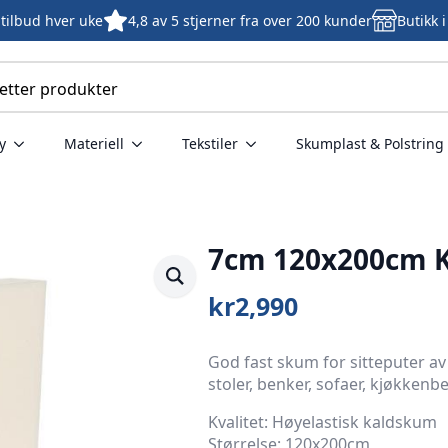
tilbud hver uke
4,8 av 5 stjerner fra over 200 kunder
Butikk 
y
Materiell
Tekstiler
Skumplast & Polstring
7cm 120x200cm 
kr
2,990
God fast skum for sitteputer av
stoler, benker, sofaer, kjøkken
Kvalitet: Høyelastisk kaldskum
Størrelse: 120x200cm