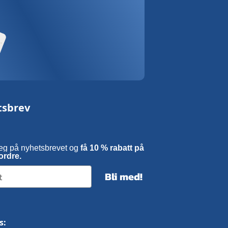
tsbrev
eg på nyhetsbrevet og
få 10 % rabatt på
ordre.
Bli med!
s: