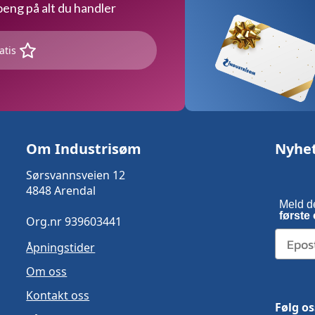
ng på alt du handler
atis
Om Industrisøm
Nyhe
Sørsvannsveien 12
4848 Arendal
Meld d
første 
Org.nr 939603441
Åpningstider
Om oss
Kontakt oss
Følg os