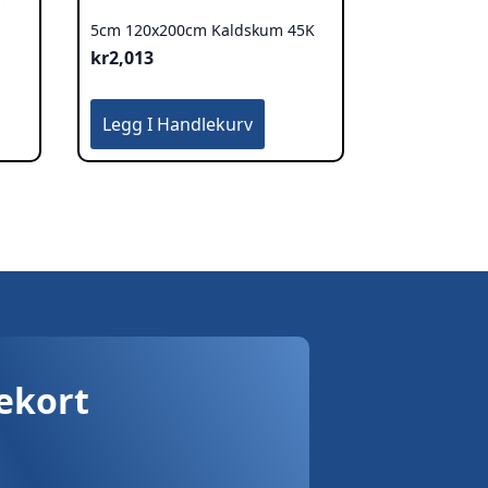
5cm 120x200cm Kaldskum 45K
kr
2,013
Legg I Handlekurv
vekort