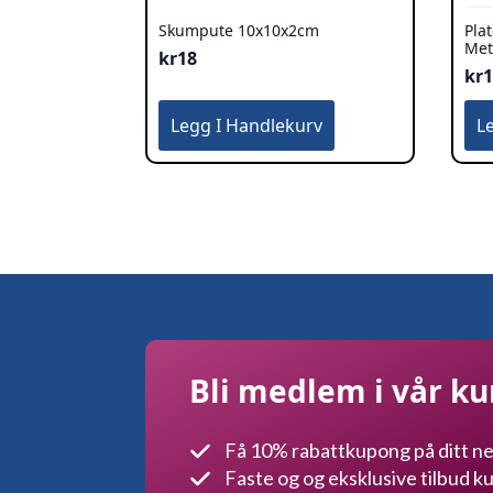
Skumpute 10x10x2cm
Pla
Met
kr
18
kr
Legg I Handlekurv
L
Bli medlem i vår k
Få 10% rabattkupong på ditt ne
Faste og og eksklusive tilbud 