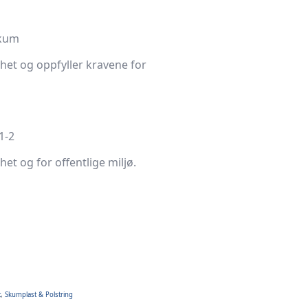
skum
rhet og oppfyller kravene for
1-2
het og for offentlige miljø.
t
,
Skumplast & Polstring