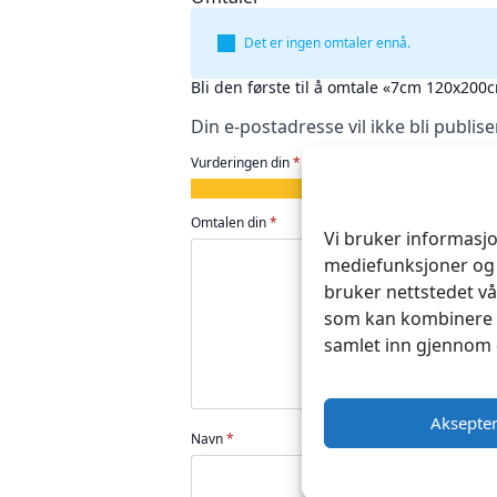
Det er ingen omtaler ennå.
Bli den første til å omtale «7cm 120x20
Din e-postadresse vil ikke bli publise
Vurderingen din
*
1
2
3
4
5
av
av
av
av
av
Omtalen din
*
Vi bruker informasjo
5
5
5
5
5
stjerner
stjerner
stjerner
stjerner
stjerner
mediefunksjoner og 
bruker nettstedet vå
som kan kombinere d
samlet inn gjennom 
Aksepte
Navn
*