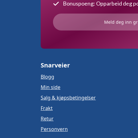
Bonuspoeng: Opparbeid deg poe
Meld deg inn gr
Snarveier
Blogg
Min side
Salg & kjøpsbetingelser
Frakt
Retur
Personvern