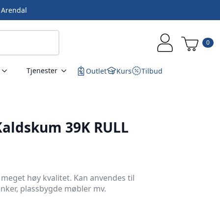
i Arendal
0
Tjenester
Outlet
Kurs
Tilbud
Kaldskum 39K RULL
 meget høy kvalitet. Kan anvendes til
benker, plassbygde møbler mv.