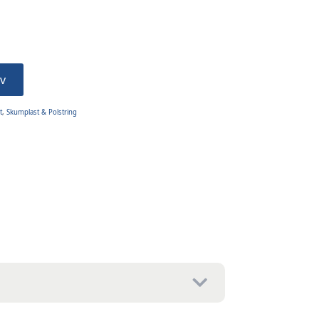
v
t
,
Skumplast & Polstring