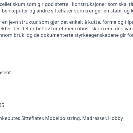
ellet skum som gir god støtte i konstruksjoner som skal tål
r, benkeputer og andre sitteflater som trenger en stabil og
 jevn struktur som gjør det enkelt å kutte, forme og tilpa
kter der det er behov for et mer robust skum enn den vanli
nom bruk, og de dokumenterte styrkeegenskapene gir foru
osent
85
nkeputer. Sitteflater. Møbelpolstring. Madrasser. Hobby