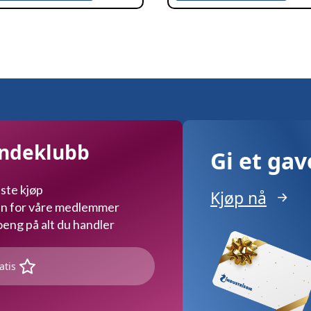
undeklubb
Gi et ga
ste kjøp
Kjøp nå
kun for våre medlemmer
ng på alt du handler
atis