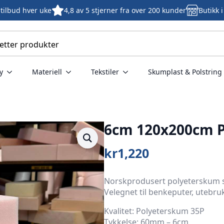
tilbud hver uke
4,8 av 5 stjerner fra over 200 kunder
Butikk 
y
Materiell
Tekstiler
Skumplast & Polstring
6cm 120x200cm P
kr
1,220
Norskprodusert polyeterskum som 
Velegnet til benkeputer, utebru
Kvalitet: Polyeterskum 35P
Tykkelse: 60mm – 6cm