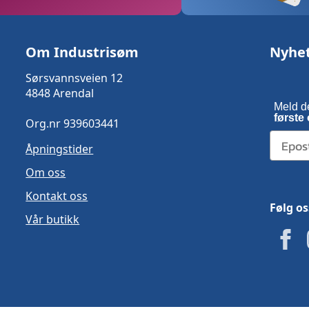
Om Industrisøm
Nyhe
Sørsvannsveien 12
4848 Arendal
Meld d
første 
Org.nr 939603441
Åpningstider
Om oss
Kontakt oss
Følg os
Vår butikk