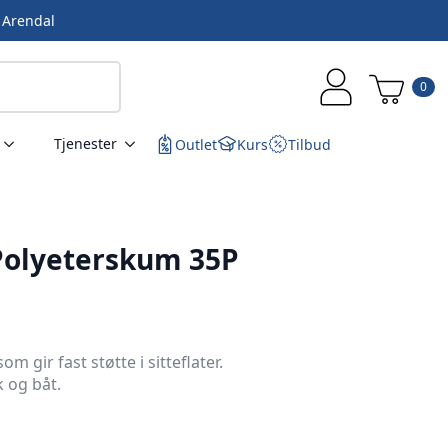
i Arendal
0
Tjenester
Outlet
Kurs
Tilbud
olyeterskum 35P
gir fast støtte i sitteflater.
k og båt.