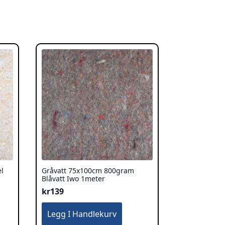
l
Gråvatt 75x100cm 800gram
Blåvatt Iwo 1meter
kr
139
Legg I Handlekurv