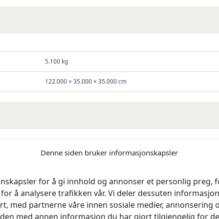
5.100 kg
122.000 × 35.000 × 35.000 cm
Denne siden bruker informasjonskapsler
nskapsler for å gi innhold og annonser et personlig preg, fo
0cm Polyeterskum 35P»
for å analysere trafikken vår. Vi deler dessuten informasj
rt, med partnerne våre innen sosiale medier, annonsering 
rt.
Obligatoriske felt er merket med
*
en med annen informasjon du har gjort tilgjengelig for de