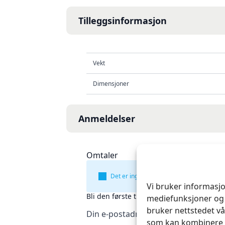
Tilleggsinformasjon
Vekt
Dimensjoner
Anmeldelser
Omtaler
Det er ingen omtaler ennå.
Vi bruker informasjo
Bli den første til å omtale «6cm 120x20
mediefunksjoner og 
bruker nettstedet vå
Din e-postadresse vil ikke bli publise
som kan kombinere d