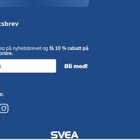
tsbrev
eg på nyhetsbrevet og
få 10 % rabatt på
ordre.
Bli med!
s: