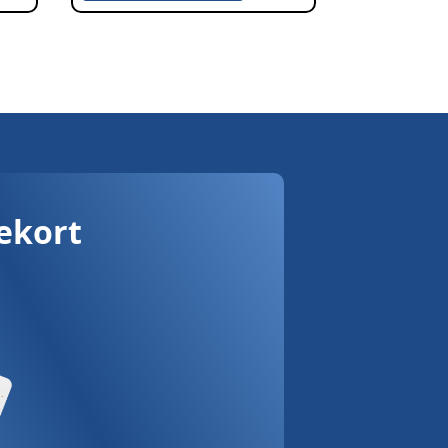
vekort