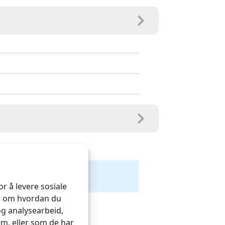
r å levere sosiale
on om hvordan du
og analysearbeid,
m, eller som de har