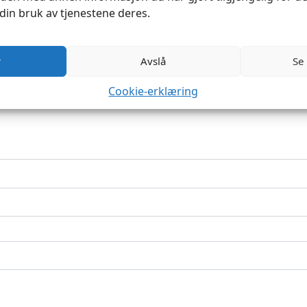
din bruk av tjenestene deres.
r
Avslå
Se
Cookie-erklæring