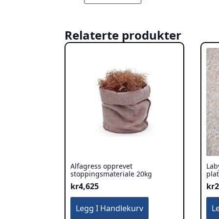
Relaterte produkter
Alfagress opprevet
Lab
stoppingsmateriale 20kg
pla
kr
4,625
kr
2
Legg I Handlekurv
L