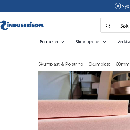
Nye 
Search
for:
Produkter
Skinnhjørnet
Verktø
Skumplast & Polstring
|
Skumplast
|
60mm