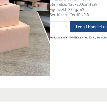
Størrelse: 120x200cm ±2%
Egenvekt: 35kg/m3
Sertifisert: CertiPUR®
6cm
120x200cm
Legg I Handlekur
Polyeterskum
35P
antall
Produktnummer:
106119
Kategorier:
60mm
,
Skumplas