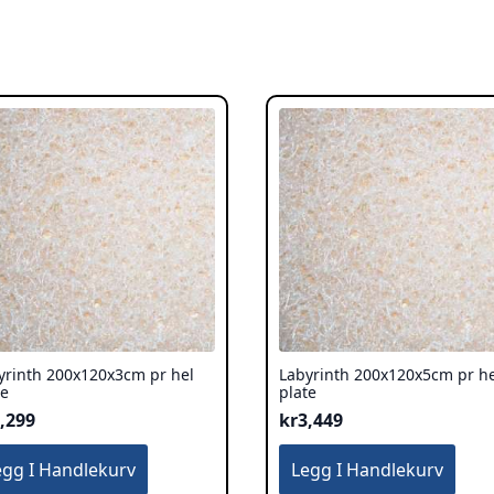
yrinth 200x120x3cm pr hel
Labyrinth 200x120x5cm pr he
te
plate
,299
kr
3,449
egg I Handlekurv
Legg I Handlekurv