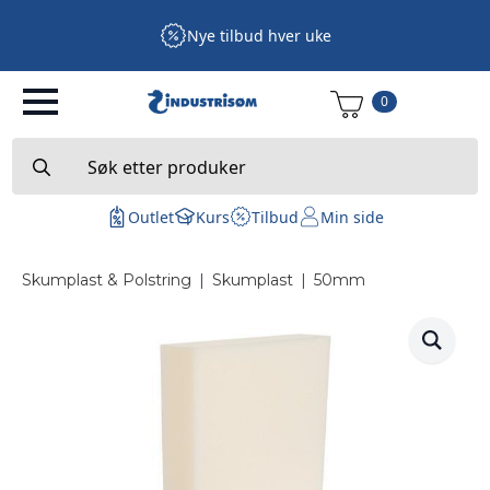
Nye tilbud hver uke
0
Search
for:
Outlet
Kurs
Tilbud
Min side
Skumplast & Polstring
|
Skumplast
|
50mm