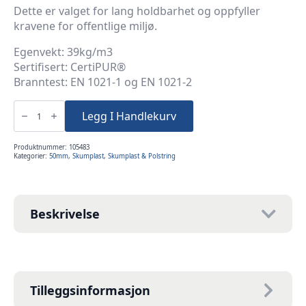
Dette er valget for lang holdbarhet og oppfyller
kravene for offentlige miljø.
Egenvekt: 39kg/m3
Sertifisert: CertiPUR®
Branntest: EN 1021-1 og EN 1021-2
5cm
60x200cm
Legg I Handlekurv
Kaldskum
39K
antall
Produktnummer:
105483
Kategorier:
50mm
,
Skumplast
,
Skumplast & Polstring
Beskrivelse
Tilleggsinformasjon