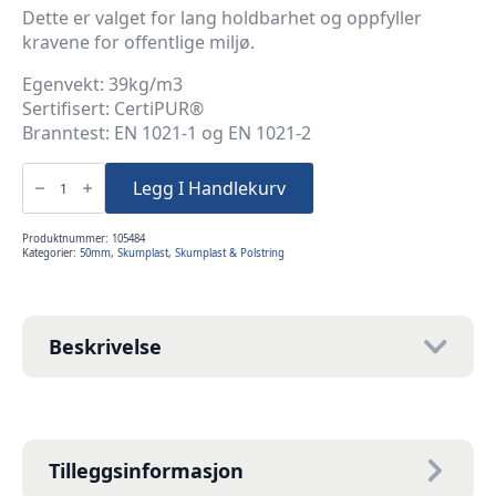
Dette er valget for lang holdbarhet og oppfyller
kravene for offentlige miljø.
Egenvekt: 39kg/m3
Sertifisert: CertiPUR®
Branntest: EN 1021-1 og EN 1021-2
5cm
60x100cm
Legg I Handlekurv
Kaldskum
39K
antall
Produktnummer:
105484
Kategorier:
50mm
,
Skumplast
,
Skumplast & Polstring
Beskrivelse
Tilleggsinformasjon