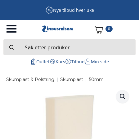
Nye tilbud hver uke
0
Search
for:
Outlet
Kurs
Tilbud
Min side
Skumplast & Polstring
|
Skumplast
|
50mm