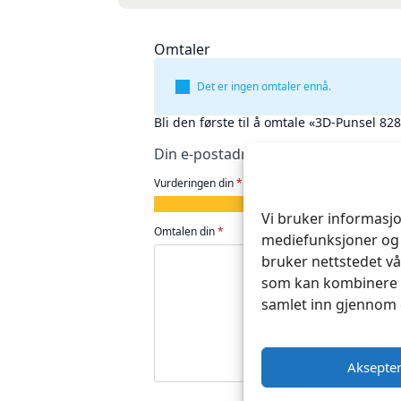
Omtaler
Det er ingen omtaler ennå.
Bli den første til å omtale «3D-Punsel 82
Din e-postadresse vil ikke bli publise
Vurderingen din
*
1
2
3
4
5
Vi bruker informasjo
av
av
av
av
av
Omtalen din
*
mediefunksjoner og 
5
5
5
5
5
bruker nettstedet vå
stjerner
stjerner
stjerner
stjerner
stjerner
som kan kombinere d
samlet inn gjennom 
Aksepte