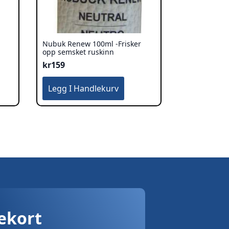
Nubuk Renew 100ml -Frisker
opp semsket ruskinn
kr
159
Legg I Handlekurv
vekort