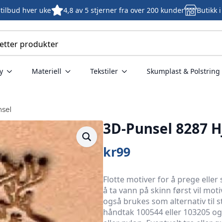
tilbud hver uke
4,8 av 5 stjerner fra over 200 kunder
Butikk 
y
Materiell
Tekstiler
Skumplast & Polstring
sel
3D-Punsel 8287 H
kr
99
Flotte motiver for å prege elle
å ta vann på skinn først vil mo
også brukes som alternativ til 
håndtak 100544 eller 103205 og