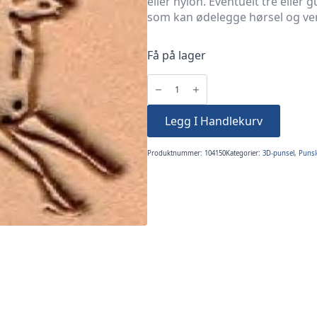
eller nylon. Eventuelt tre ell
som kan ødelegge hørsel og ver
Få på lager
3D-
Punsel
8287
Hjortemotiv
antall
Legg I Handlekurv
Produktnummer:
104150
Kategorier:
3D-punsel
,
Punsl