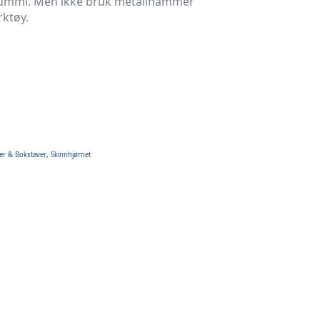
er gummi. Men ikke bruk metallhammer
ktøy.
er & Bokstaver
,
Skinnhjørnet