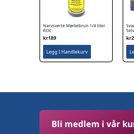
Narvsverte Mørkebrun 1/4 liter
Sva
ROC
Sel
kr
189
kr
Legg I Handlekurv
L
Bli medlem i vår k