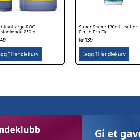
rt Kantfarge ROC-
Super Shene 130ml Leather
vblankende 250ml
Finish Eco-Flo
249
kr
139
egg I Handlekurv
Legg I Handlekurv
undeklubb
Gi et ga