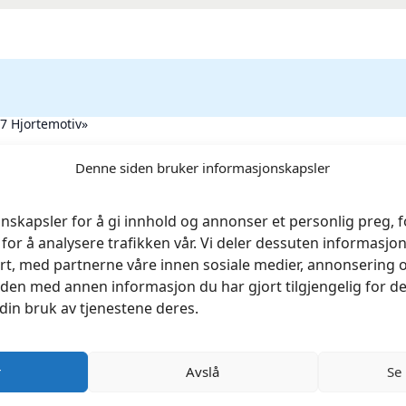
87 Hjortemotiv»
rt.
Obligatoriske felt er merket med
*
Denne siden bruker informasjonskapsler
nskapsler for å gi innhold og annonser et personlig preg, fo
for å analysere trafikken vår. Vi deler dessuten informasj
rt, med partnerne våre innen sosiale medier, annonsering 
en med annen informasjon du har gjort tilgjengelig for de
din bruk av tjenestene deres.
r
Avslå
Se