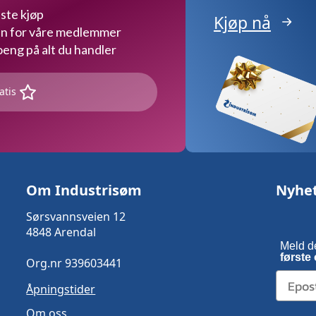
ste kjøp
Kjøp nå
kun for våre medlemmer
ng på alt du handler
atis
Om Industrisøm
Nyhe
Sørsvannsveien 12
4848 Arendal
Meld d
første 
Org.nr 939603441
Åpningstider
Om oss