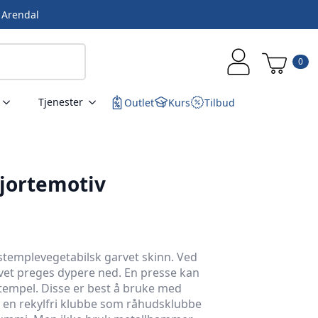
i Arendal
0
Tjenester
Outlet
Kurs
Tilbud
jortemotiv
r stemplevegetabilsk garvet skinn. Ved
tivet preges dypere ned. En presse kan
stempel. Disse er best å bruke med
 en rekylfri klubbe som råhudsklubbe