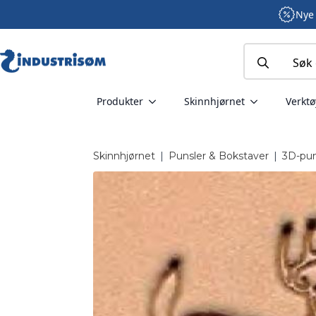
Nye 
Search
for:
Produkter
Skinnhjørnet
Verktø
Skinnhjørnet
|
Punsler & Bokstaver
|
3D-pun