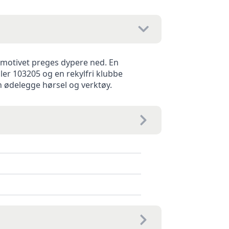
il motivet preges dypere ned. En
ler 103205 og en rekylfri klubbe
 ødelegge hørsel og verktøy.