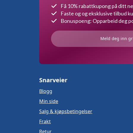
Få 10% rabattkupong på ditt ne
Faste og og eksklusive tilbud 
Bonuspoeng: Opparbeid deg poe
Meld deg inn gr
Snarveier
Blogg
Min side
Salg & kjøpsbetingelser
Frakt
Retur