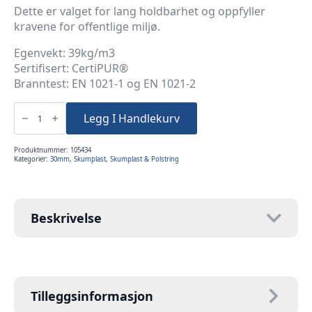
Dette er valget for lang holdbarhet og oppfyller
kravene for offentlige miljø.
Egenvekt: 39kg/m3
Sertifisert: CertiPUR®
Branntest: EN 1021-1 og EN 1021-2
3cm
60x100cm
Legg I Handlekurv
Kaldskum
39K
antall
Produktnummer:
105434
Kategorier:
30mm
,
Skumplast
,
Skumplast & Polstring
Beskrivelse
Tilleggsinformasjon