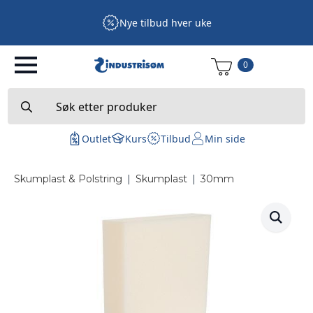
Nye tilbud hver uke
0
Search
for:
Outlet
Kurs
Tilbud
Min side
Skumplast & Polstring
|
Skumplast
|
30mm