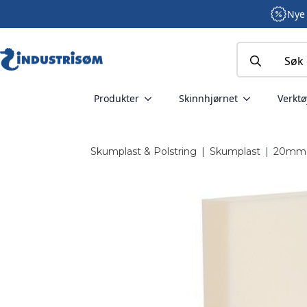
Nye 
Search
for:
Produkter
Skinnhjørnet
Verktø
Skumplast & Polstring
|
Skumplast
|
20mm