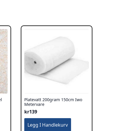
l
Platevatt 200gram 150cm Iwo
Metervare
kr
139
Legg I Handlekurv