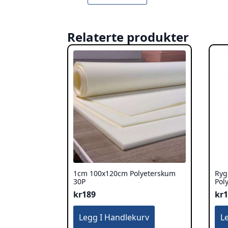
Relaterte produkter
1cm 100x120cm Polyeterskum
Ryg
30P
Pol
kr
189
kr
1
Legg I Handlekurv
L