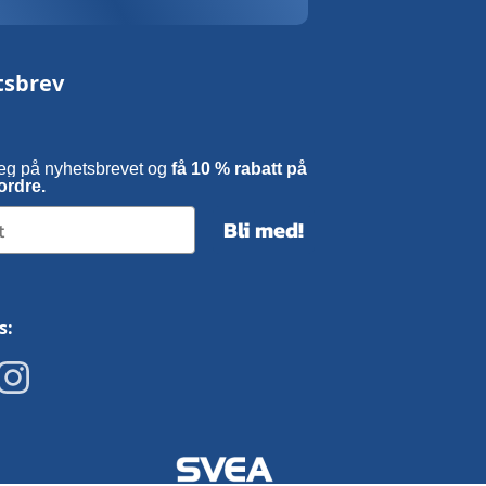
tsbrev
eg på nyhetsbrevet og
få 10 % rabatt på
ordre.
Bli med!
s: