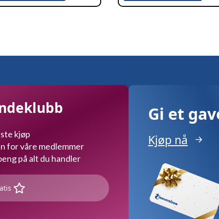
undeklubb
Gi et ga
ste kjøp
Kjøp nå
kun for våre medlemmer
ng på alt du handler
atis