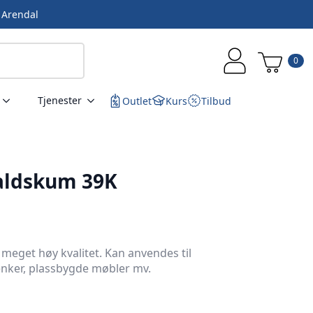
i Arendal
0
Tjenester
Outlet
Kurs
Tilbud
aldskum 39K
 meget høy kvalitet. Kan anvendes til
benker, plassbygde møbler mv.