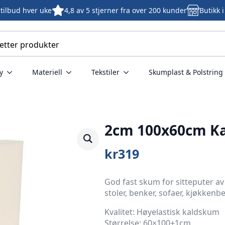
tilbud hver uke
4,8 av 5 stjerner fra over 200 kunder
Butikk 
y
Materiell
Tekstiler
Skumplast & Polstring
2cm 100x60cm K
kr
319
God fast skum for sitteputer av
stoler, benker, sofaer, kjøkken
Kvalitet: Høyelastisk kaldskum
Størrelse: 60×100±1cm