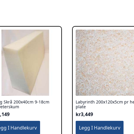
g Skrå 200x40cm 9-18cm
Labyrinth 200x120x5cm pr he
yeterskum
plate
,149
kr
3,449
egg I Handlekurv
Legg I Handlekurv