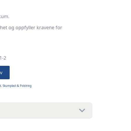
kum.
rhet og oppfyller kravene for
1-2
v
t
,
Skumplast & Polstring