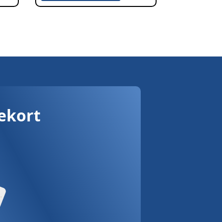
vekort