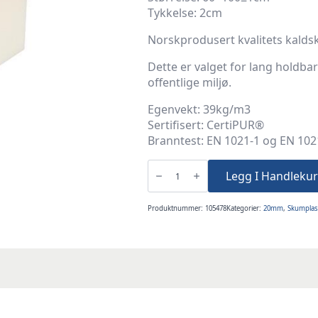
Tykkelse: 2cm
Norskprodusert kvalitets kalds
Dette er valget for lang holdba
offentlige miljø.
Egenvekt: 39kg/m3
Sertifisert: CertiPUR®
Branntest: EN 1021-1 og EN 102
2cm
100x60cm
Legg I Handlekur
Kaldskum
39K
antall
Produktnummer:
105478
Kategorier:
20mm
,
Skumplas