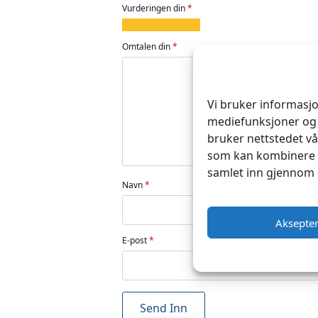
Vurderingen din
*
1
2
3
4
5
av
av
av
av
av
Omtalen din
*
5
5
5
5
5
stjerner
stjerner
stjerner
stjerner
stjerner
Vi bruker informasjo
mediefunksjoner og 
bruker nettstedet vå
som kan kombinere d
samlet inn gjennom 
Navn
*
Aksepte
E-post
*