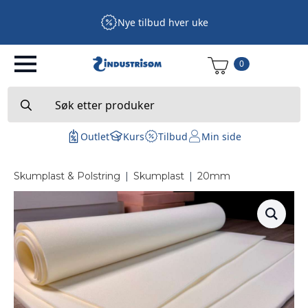
Nye tilbud hver uke
0
Search
for:
Outlet
Kurs
Tilbud
Min side
Skumplast & Polstring
|
Skumplast
|
20mm