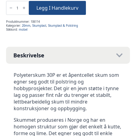
2cm
120x200cm
Legg I Handlekurv
Polyeterskum
30P
antall
Produktnummer:
106114
Kategorier:
20mm
,
Skumplast
,
Skumplast & Polstring
Stikkord:
mobel
Beskrivelse
Polyeterskum 30P er et åpentcellet skum som
egner seg godt til polstring og
hobbyprosjekter. Det gir en jevn støtte i tynne
lag og passer fint når du trenger et stabilt,
lettbearbeidelig skum til mindre
konstruksjoner og oppbygging.
Skummet produseres i Norge og har en
homogen struktur som gjør det enkelt å kutte,
forme og lime. Det egner seg godt til enkle