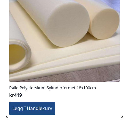
Pølle Polyeterskum Sylinderformet 18x100cm
kr
419
Legg I Handlekurv