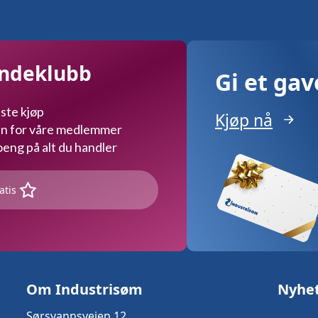
undeklubb
Gi et ga
ste kjøp
Kjøp nå
kun for våre medlemmer
ng på alt du handler
atis
Om Industrisøm
Nyhe
Sørsvannsveien 12