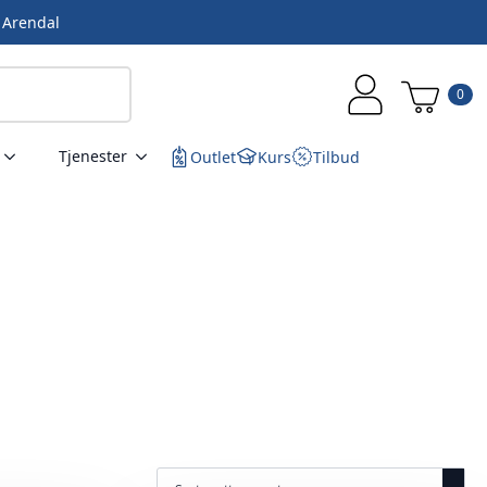
i Arendal
0
Tjenester
Outlet
Kurs
Tilbud