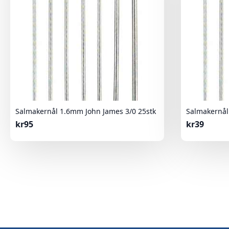
Salmakernål 1.6mm John James 3/0 25stk
Salmakernål
kr
95
kr
39