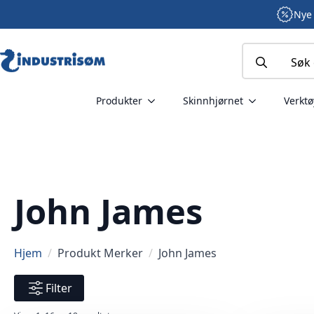
Nye 
Search
for:
Produkter
Skinnhjørnet
Verktø
John James
Hjem
Produkt Merker
John James
Filter