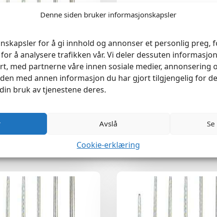
Denne siden bruker informasjonskapsler
nskapsler for å gi innhold og annonser et personlig preg, fo
for å analysere trafikken vår. Vi deler dessuten informasj
rt, med partnerne våre innen sosiale medier, annonsering 
en med annen informasjon du har gjort tilgjengelig for de
din bruk av tjenestene deres.
r
Avslå
Se
 1.4mm John James 2/0 5stk
Madrassnål 20cm 8″ John Ja
kr
39
Cookie-erklæring