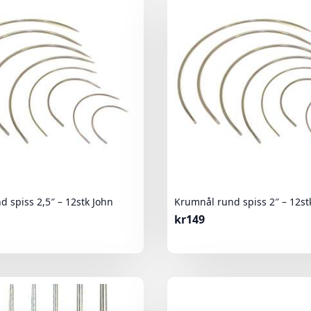
 spiss 2,5″ – 12stk John
Krumnål rund spiss 2″ – 12st
kr
149