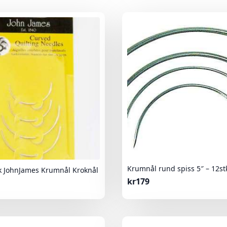
Krumnål rund spiss 5″ – 12st
tk JohnJames Krumnål Kroknål
kr
179