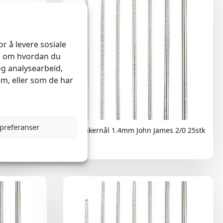
r å levere sosiale
on om hvordan du
og analysearbeid,
m, eller som de har
 preferanser
mes
Salmakernål 1.4mm John James 2/0 25stk
kr
95