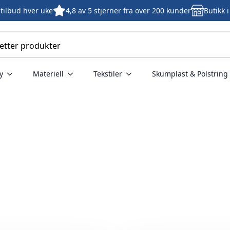
tilbud hver uke
4,8 av 5 stjerner fra over 200 kunder
Butikk 
y
Materiell
Tekstiler
Skumplast & Polstring