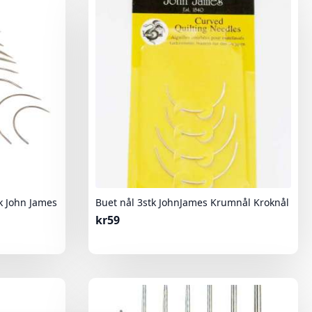
k John James
Buet nål 3stk JohnJames Krumnål Kroknål
kr
59