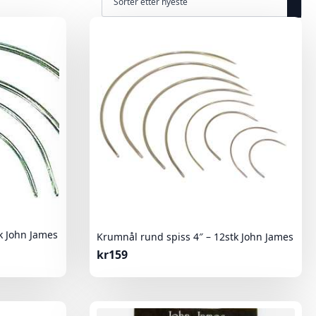
k John James
Krumnål rund spiss 4″ – 12stk John James
kr
159