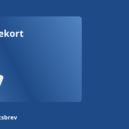
vekort
tsbrev