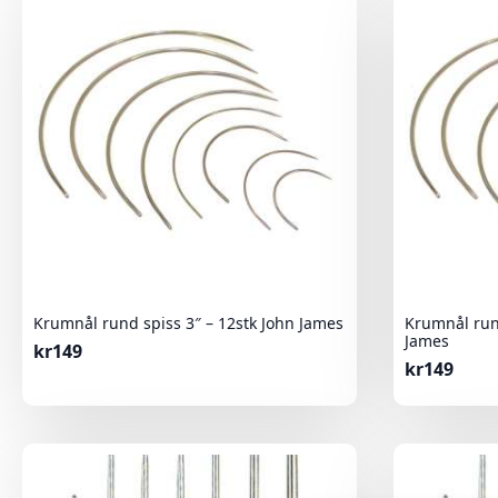
Krumnål rund spiss 3″ – 12stk John James
Krumnål rund
James
kr
149
kr
149