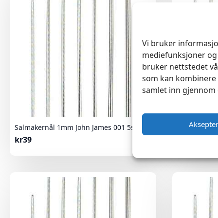
Vi bruker informasjo
mediefunksjoner og 
bruker nettstedet vå
som kan kombinere d
samlet inn gjennom 
Aksepte
Salmakernål 1mm John James 001 5stk
Salmakernål
kr
39
kr
39