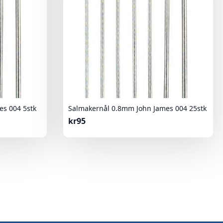
s 004 5stk
Salmakernål 0.8mm John James 004 25stk
kr
95