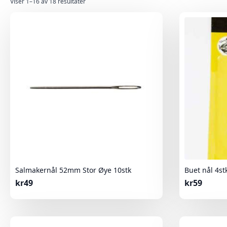
Sortert
Viser 1–16 av 18 resultater
etter
nyeste
Salmakernål 52mm Stor Øye 10stk
Buet nål 4s
kr
49
kr
59