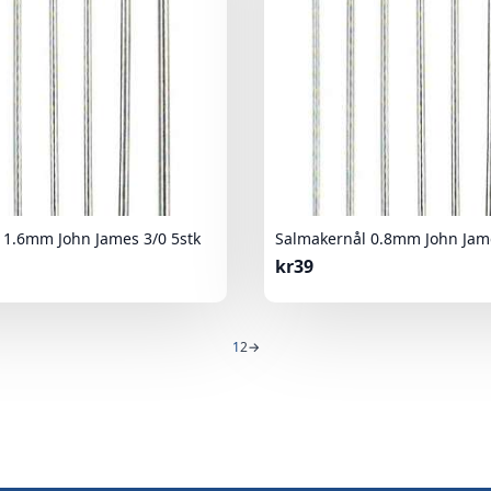
 1.6mm John James 3/0 5stk
Salmakernål 0.8mm John Jame
kr
39
1
2
→