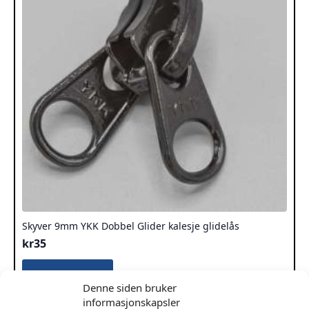
Skyver 9mm YKK Dobbel Glider kalesje glidelås
kr
35
Dette
Velg Alternativ
produktet
Denne siden bruker
har
informasjonskapsler