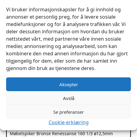
flere
varianter.
Vi bruker informasjonskapsler for å gi innhold og
Alternativene
annonser et personlig preg, for å levere sosiale
kan
mediefunksjoner og for å analysere trafikken vår. Vi
velges
deler dessuten informasjon om hvordan du bruker
på
nettstedet vårt, med partnerne våre innen sosiale
produktsiden
medier, annonsering og analysearbeid, som kan
kombinere den med annen informasjon du har gjort
tilgjengelig for dem, eller som de har samlet inn
gjennom din bruk av tjenestene deres.
Aksepter
Avslå
Se preferanser
Cookie-erklæring
Møbelspiker Bronse Renessanse 160 1/3 ø12,5mm