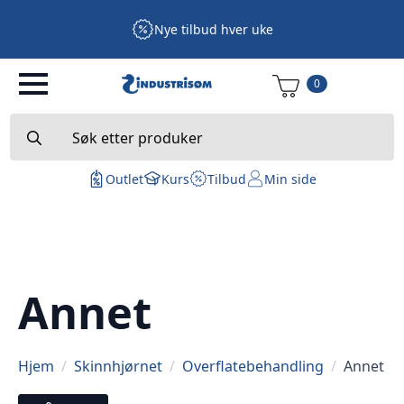
Nye tilbud hver uke
0
Search
for:
Outlet
Kurs
Tilbud
Min side
Annet
Hjem
Skinnhjørnet
Overflatebehandling
Annet