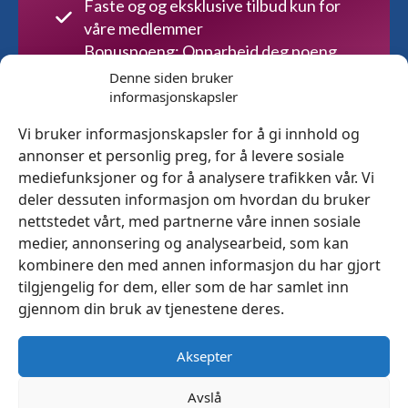
Faste og og eksklusive tilbud kun for
våre medlemmer
Bonuspoeng: Opparbeid deg poeng
på alt du handler
Denne siden bruker
informasjonskapsler
Meld deg inn gratis
Vi bruker informasjonskapsler for å gi innhold og
annonser et personlig preg, for å levere sosiale
mediefunksjoner og for å analysere trafikken vår. Vi
deler dessuten informasjon om hvordan du bruker
Gi et gavekort
nettstedet vårt, med partnerne våre innen sosiale
medier, annonsering og analysearbeid, som kan
kombinere den med annen informasjon du har gjort
Kjøp nå
tilgjengelig for dem, eller som de har samlet inn
gjennom din bruk av tjenestene deres.
Aksepter
Avslå