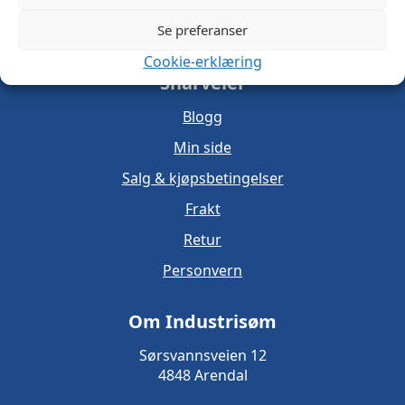
Se preferanser
Cookie-erklæring
Snarveier
Blogg
Min side
Salg & kjøpsbetingelser
Frakt
Retur
Personvern
Om Industrisøm
Sørsvannsveien 12
4848 Arendal